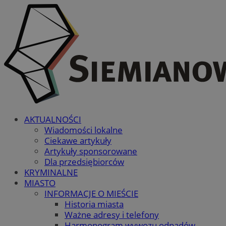
AKTUALNOŚCI
Wiadomości lokalne
Ciekawe artykuły
Artykuły sponsorowane
Dla przedsiębiorców
KRYMINALNE
MIASTO
INFORMACJE O MIEŚCIE
Historia miasta
Ważne adresy i telefony
Harmonogram wywozu odpadów