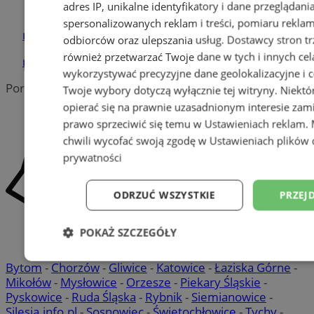
adres IP, unikalne identyfikatory i dane przeglądani
Siemianowice Śl.
spersonalizowanych reklam i treści, pomiaru reklam i
reklama
odbiorców oraz ulepszania usług.
Dostawcy stron tr
również przetwarzać Twoje dane w tych i innych cel
reklama
wykorzystywać precyzyjne dane geolokalizacyjne i c
Portal należy do sieci
Twoje wybory dotyczą wyłącznie tej witryny. Niekt
opierać się na prawnie uzasadnionym interesie zami
prawo sprzeciwić się temu w
Ustawieniach reklam
.
chwili wycofać swoją zgodę w
Ustawieniach plików 
prywatności
ODRZUĆ WSZYSTKIE
PRZEJ
POKAŻ SZCZEGÓŁY
Niezbędne
Wydajność
Targetowani
Bytom
-
Chorzów
-
Gliwice
-
Katowice
-
Łaziska Górne
-
Mikołów
-
Mysłowice
-
Orzesze
-
Piekary Śląskie
-
Pyskowice
-
Ruda Śląska
-
Rybnik
-
Siemianowice
-
Silesia.info.pl
-
Sosnowiec
-
Świętochłowice
-
Tychy
-