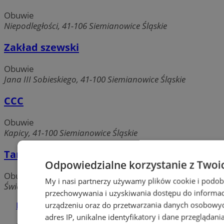
Obuwie
Niepodległości, 41-106 Siemianowice Śląskie
Zakład szewski
Obuwie
Jana III Sobieskiego, 41-100 Siemianowice Śląskie
CCC
Obuwie
Kapicy, 41-100 Siemianowice Śląskie
Tanio i Solidnie. Kiermasz obuwia
Odpowiedzialne korzystanie z Twoi
Obuwie
My i nasi partnerzy używamy plików cookie i podob
Świerczewskiego, 41-100 Siemianowice Śląskie
przechowywania i uzyskiwania dostępu do informac
urządzeniu oraz do przetwarzania danych osobowych
Dodaj firmę
adres IP, unikalne identyfikatory i dane przeglądani