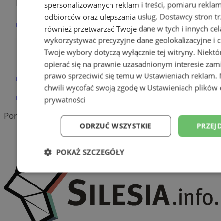
Pozostałe firmy w kategorii
spersonalizowanych reklam i treści, pomiaru reklam i
odbiorców oraz ulepszania usług.
Dostawcy stron tr
reklama
również przetwarzać Twoje dane w tych i innych cel
wykorzystywać precyzyjne dane geolokalizacyjne i c
Tworzenie stron www -
Twoje wybory dotyczą wyłącznie tej witryny. Niekt
Siemianowice Śl.
opierać się na prawnie uzasadnionym interesie zami
prawo sprzeciwić się temu w
Ustawieniach reklam
.
reklama
chwili wycofać swoją zgodę w
Ustawieniach plików 
reklama
prywatności
Portal należy do sieci
ODRZUĆ WSZYSTKIE
PRZEJ
POKAŻ SZCZEGÓŁY
Niezbędne
Wydajność
Targetowani
Niesklasyfikowane