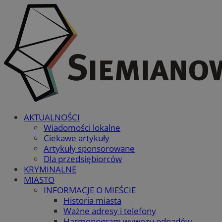
AKTUALNOŚCI
Wiadomości lokalne
Ciekawe artykuły
Artykuły sponsorowane
Dla przedsiębiorców
KRYMINALNE
MIASTO
INFORMACJE O MIEŚCIE
Historia miasta
Ważne adresy i telefony
Harmonogram wywozu odpadów