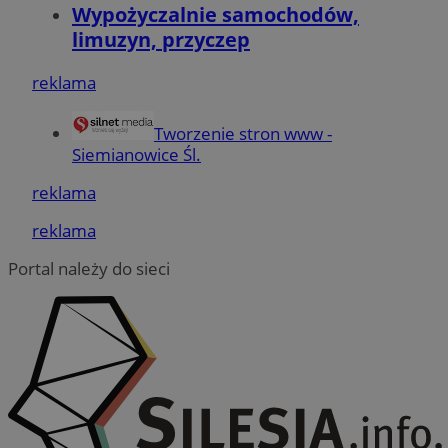
SessID
siemianowice.net.pl
1 r
Wypożyczalnie samochodów,
limuzyn, przyczep
QeSessID
siemianowice.net.pl
1 r
reklama
Tworzenie stron www -
MvSessID
siemianowice.net.pl
1 r
Siemianowice Śl.
reklama
INGRESSCOOKIE
Ses
NGINX Inc.
reklama
bh.contextweb.com
Portal należy do sieci
Google
euds
.rfihub.com
Ses