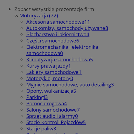
Zobacz wszystkie prezentacje firm
w
Motoryzacja (72)
Akcesoria samochodowe
11
Autokomisy, samochody używane
8
Blacharstwo i lakiernictwo
4
Części samochodowe
6
Elektromechanika i elektronika
samochodowa
0
Klimatyzacja samochodowa
5
Kursy prawa jazdy
1
Lakiery samochodowe
1
Motocykle, motory
0
Myjnie samochodowe, auto detailing
3
Opony, wulkanizacja
5
Parkingi
3
Pomoc drogowa
4
Salony samochodowe
7
Sprzęt audio i alarmy
0
Stacje Kontroli Pojazdów
5
Stacje paliw
3