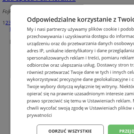
Fojkisa, 41-103 Siemianowice Śląskie
Odpowiedzialne korzystanie z Twoi
1
2
3
»
Dodaj firmę
My i nasi partnerzy używamy plików cookie i podob
przechowywania i uzyskiwania dostępu do informac
Pozostałe firmy w kategorii
urządzeniu oraz do przetwarzania danych osobowych
adres IP, unikalne identyfikatory i dane przeglądani
Akcesoria samochodowe
spersonalizowanych reklam i treści, pomiaru reklam i
odbiorców oraz ulepszania usług.
Dostawcy stron tr
Autokomisy, samochody używane
również przetwarzać Twoje dane w tych i innych cel
wykorzystywać precyzyjne dane geolokalizacyjne i c
Blacharstwo i lakiernictwo
Twoje wybory dotyczą wyłącznie tej witryny. Niekt
opierać się na prawnie uzasadnionym interesie zami
Części samochodowe
prawo sprzeciwić się temu w
Ustawieniach reklam
.
chwili wycofać swoją zgodę w
Ustawieniach plików 
Klimatyzacja samochodowa
prywatności
Kursy prawa jazdy
ODRZUĆ WSZYSTKIE
PRZEJ