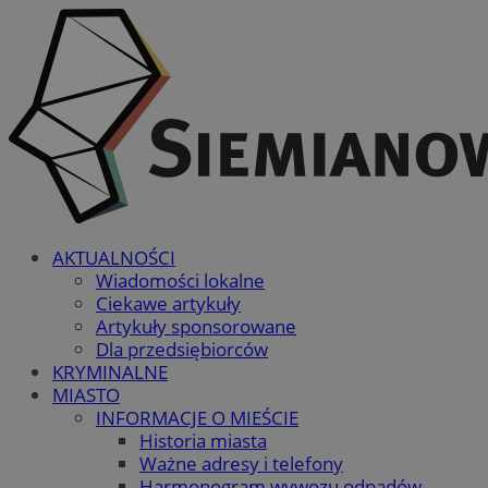
AKTUALNOŚCI
Wiadomości lokalne
Ciekawe artykuły
Artykuły sponsorowane
Dla przedsiębiorców
KRYMINALNE
MIASTO
INFORMACJE O MIEŚCIE
Historia miasta
Ważne adresy i telefony
Harmonogram wywozu odpadów