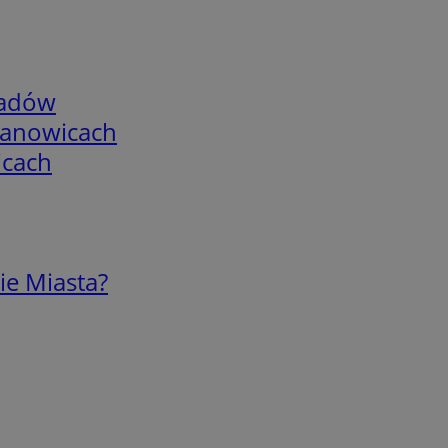
adów
mianowicach
icach
ie Miasta?