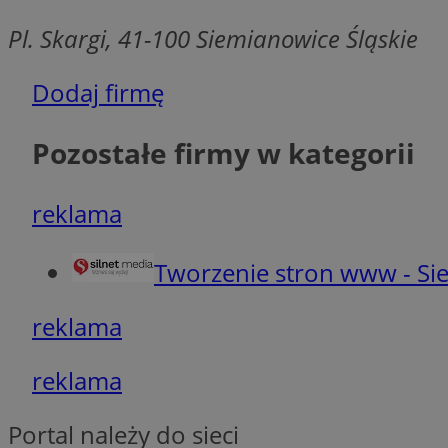
Pl. Skargi, 41-100 Siemianowice Śląskie
euds
Dodaj firmę
__cf_bm
Pozostałe firmy w kategorii
suid
reklama
CookieScriptConse
Tworzenie stron www - Sie
reklama
VISITOR_PRIVACY_
reklama
Portal należy do sieci