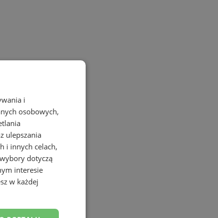
ywania i
danych osobowych,
etlania
az ulepszania
 i innych celach,
 wybory dotyczą
nym interesie
sz w każdej