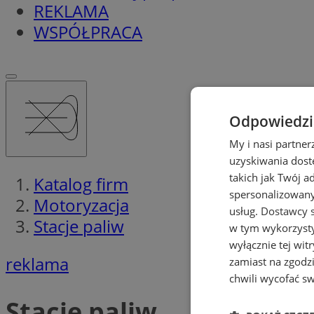
REKLAMA
WSPÓŁPRACA
Odpowiedzia
My i nasi partne
uzyskiwania dost
takich jak Twój a
Katalog firm
spersonalizowanyc
Motoryzacja
usług.
Dostawcy s
Stacje paliw
w tym wykorzysty
wyłącznie tej wi
reklama
zamiast na zgodz
chwili wycofać s
Stacje paliw