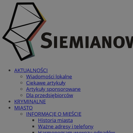
AKTUALNOŚCI
Wiadomości lokalne
Ciekawe artykuły
Artykuły sponsorowane
Dla przedsiębiorców
KRYMINALNE
MIASTO
INFORMACJE O MIEŚCIE
Historia miasta
Ważne adresy i telefony
Harmonogram wywozu odpadów