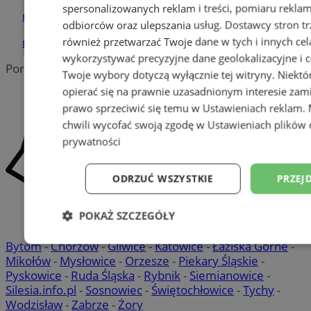
spersonalizowanych reklam i treści, pomiaru reklam i
reklama
odbiorców oraz ulepszania usług.
Dostawcy stron tr
reklama
również przetwarzać Twoje dane w tych i innych cel
wykorzystywać precyzyjne dane geolokalizacyjne i c
Portal należy do sieci
Twoje wybory dotyczą wyłącznie tej witryny. Niekt
opierać się na prawnie uzasadnionym interesie zami
prawo sprzeciwić się temu w
Ustawieniach reklam
.
chwili wycofać swoją zgodę w
Ustawieniach plików 
prywatności
ODRZUĆ WSZYSTKIE
PRZEJ
POKAŻ SZCZEGÓŁY
Bytom
-
Chorzów
-
Gliwice
-
Katowice
-
Łaziska Górne
-
Niezbędne
Wydajność
Targetowani
Mikołów
-
Mysłowice
-
Orzesze
-
Piekary Śląskie
-
Pyskowice
-
Ruda Śląska
-
Rybnik
-
Siemianowice
-
Silesia.info.pl
-
Sosnowiec
-
Świętochłowice
-
Tychy
-
Niesklasyfikowane
Wodzisław
-
Zabrze
-
Żory