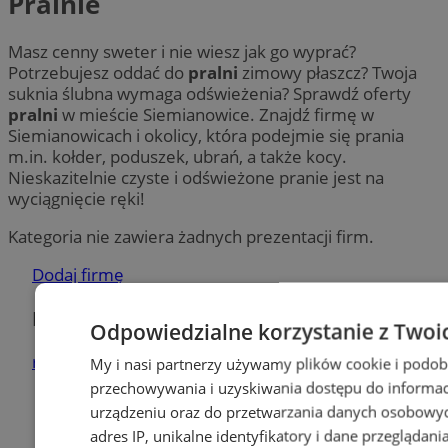
Pralnie
Masz cenny sweter i nie wiesz jak go wyprać?
Potrzebujesz oddać do
pralni
zimowy płaszcz? Twoja
suknia ślubna wymaga odświeżenia? Sprawdź oferty
pralni
w mieście Siemianowice. Znajdź firmę w
Siemianowicach i okolicy, która podejmie się prania
m.in. kołder, poduszek, ubrań, a także kocy.
Nieskazitelnie czyste i odświeżone pranie jest na
wyciągnięcie ręki!
Kategoria nie zawiera żadnych prezentacji firm.
Dodaj firmę
Pozostałe firmy w kategorii
Odpowiedzialne korzystanie z Twoi
reklama
My i nasi partnerzy używamy plików cookie i podob
przechowywania i uzyskiwania dostępu do informac
Tworzenie stron www -
urządzeniu oraz do przetwarzania danych osobowych
Siemianowice Śl.
adres IP, unikalne identyfikatory i dane przeglądani