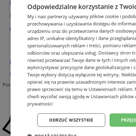
Dodaj firmę
Odpowiedzialne korzystanie z Twoi
Pozostałe firmy w kategorii
My i nasi partnerzy używamy plików cookie i podob
przechowywania i uzyskiwania dostępu do informac
reklama
urządzeniu oraz do przetwarzania danych osobowych
adres IP, unikalne identyfikatory i dane przeglądani
Tworzenie stron www -
spersonalizowanych reklam i treści, pomiaru reklam i
Siemianowice Śl.
odbiorców oraz ulepszania usług.
Dostawcy stron tr
również przetwarzać Twoje dane w tych i innych cel
reklama
wykorzystywać precyzyjne dane geolokalizacyjne i c
reklama
Twoje wybory dotyczą wyłącznie tej witryny. Niekt
opierać się na prawnie uzasadnionym interesie zami
Portal należy do sieci
prawo sprzeciwić się temu w
Ustawieniach reklam
.
chwili wycofać swoją zgodę w
Ustawieniach plików 
prywatności
ODRZUĆ WSZYSTKIE
PRZEJ