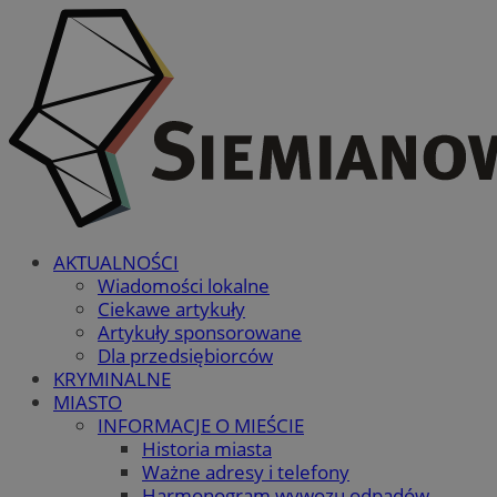
AKTUALNOŚCI
Wiadomości lokalne
Ciekawe artykuły
Artykuły sponsorowane
Dla przedsiębiorców
KRYMINALNE
MIASTO
INFORMACJE O MIEŚCIE
Historia miasta
Ważne adresy i telefony
Harmonogram wywozu odpadów