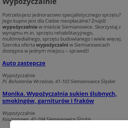
Wypożyczalnie
Potrzebujesz jednorazowo specjalistycznego sprzętu?
Jego kupno jest dla Ciebie nieopłacalne? Znajdź
wypożyczalnie
w mieście Siemianowice. Skorzystaj z
wynajmu m.in. sprzętu rehabilitacyjnego,
multimedialnego, sprzętu budowlanego i wiele więcej.
Szeroka oferta
wypożyczalni
w Siemianowicach
dostępna w jednym miejscu – sprawdź!
Auto zastępcze
Wypożyczalnie
Pl. Bohaterów Września, 41-103 Siemianowice Śląskie
Monika. Wypożyczalnia sukien ślubnych,
smokingów, garniturów i fraków
Wypożyczalnie
Kasztanowa, 41-104 Siemianowice Śląskie