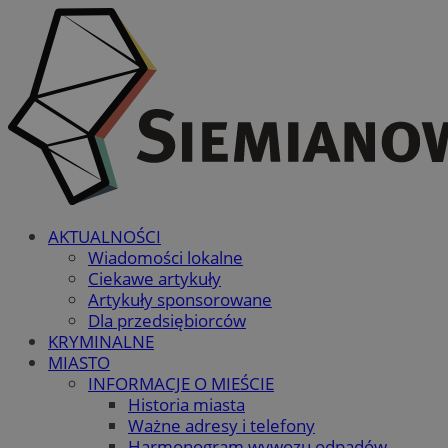
AKTUALNOŚCI
Wiadomości lokalne
Ciekawe artykuły
Artykuły sponsorowane
Dla przedsiębiorców
KRYMINALNE
MIASTO
INFORMACJE O MIEŚCIE
Historia miasta
Ważne adresy i telefony
Harmonogram wywozu odpadów