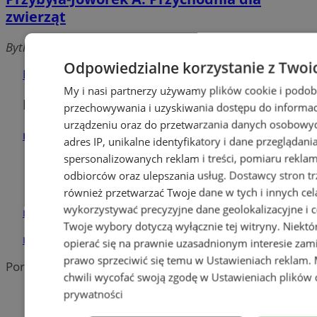
zwierząt
Bytkowska, 41-106 Siemianowice Śląskie
Odpowiedzialne korzystanie z Twoi
Dodaj firmę
My i nasi partnerzy używamy plików cookie i podob
Pozostałe firmy w kategorii
przechowywania i uzyskiwania dostępu do informac
urządzeniu oraz do przetwarzania danych osobowych
reklama
adres IP, unikalne identyfikatory i dane przeglądani
spersonalizowanych reklam i treści, pomiaru reklam i
Tworzenie stron www -
odbiorców oraz ulepszania usług.
Dostawcy stron tr
Siemianowice Śl.
również przetwarzać Twoje dane w tych i innych cel
wykorzystywać precyzyjne dane geolokalizacyjne i c
reklama
Twoje wybory dotyczą wyłącznie tej witryny. Niekt
reklama
opierać się na prawnie uzasadnionym interesie zami
prawo sprzeciwić się temu w
Ustawieniach reklam
.
Portal należy do sieci
chwili wycofać swoją zgodę w
Ustawieniach plików 
prywatności