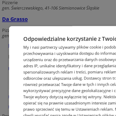
Pizzerie
gen. Świerczewskiego, 41-106 Siemianowice Śląskie
Da Grasso
Pizzerie
gen. Świerczewskiego, 41-100 Siemianowice Śląskie
Odpowiedzialne korzystanie z Twoi
Dodaj firmę
My i nasi partnerzy używamy plików cookie i podob
przechowywania i uzyskiwania dostępu do informac
Pozostałe firmy w kategorii
urządzeniu oraz do przetwarzania danych osobowych
adres IP, unikalne identyfikatory i dane przeglądani
reklama
spersonalizowanych reklam i treści, pomiaru reklam i
odbiorców oraz ulepszania usług.
Dostawcy stron tr
Tworzenie stron www -
również przetwarzać Twoje dane w tych i innych cel
Siemianowice Śl.
wykorzystywać precyzyjne dane geolokalizacyjne i c
reklama
Twoje wybory dotyczą wyłącznie tej witryny. Niekt
opierać się na prawnie uzasadnionym interesie zami
reklama
prawo sprzeciwić się temu w
Ustawieniach reklam
.
chwili wycofać swoją zgodę w
Ustawieniach plików 
Portal należy do sieci