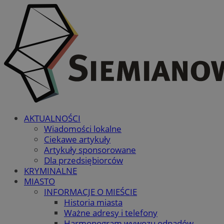
AKTUALNOŚCI
Wiadomości lokalne
Ciekawe artykuły
Artykuły sponsorowane
Dla przedsiębiorców
KRYMINALNE
MIASTO
INFORMACJE O MIEŚCIE
Historia miasta
Ważne adresy i telefony
Harmonogram wywozu odpadów