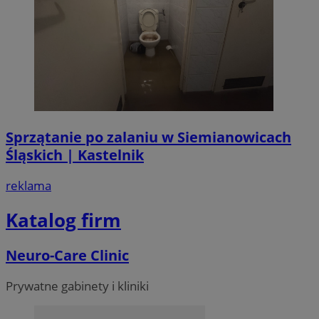
Sprzątanie po zalaniu w Siemianowicach
Śląskich | Kastelnik
reklama
Katalog firm
Neuro-Care Clinic
Prywatne gabinety i kliniki