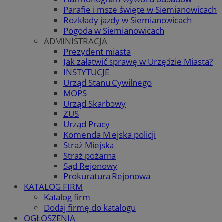
Parafie i msze święte w Siemianowicach
Rozkłady jazdy w Siemianowicach
Pogoda w Siemianowicach
ADMINISTRACJA
Prezydent miasta
Jak załatwić sprawę w Urzędzie Miasta?
INSTYTUCJE
Urząd Stanu Cywilnego
MOPS
Urząd Skarbowy
ZUS
Urząd Pracy
Komenda Miejska policji
Straż Miejska
Straż pożarna
Sąd Rejonowy
Prokuratura Rejonowa
KATALOG FIRM
Katalog firm
Dodaj firmę do katalogu
OGŁOSZENIA