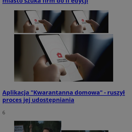
miasto szuka firm do II edycji
Aplikacja "Kwarantanna domowa" - ruszył
proces jej udostępniania
6