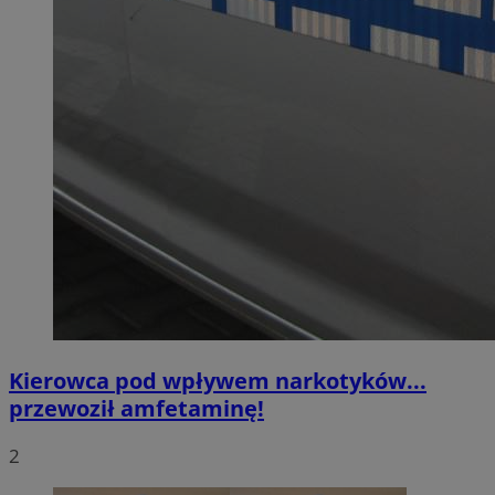
Kierowca pod wpływem narkotyków...
przewoził amfetaminę!
2