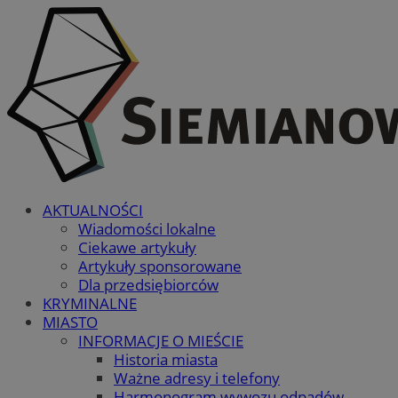
AKTUALNOŚCI
Wiadomości lokalne
Ciekawe artykuły
Artykuły sponsorowane
Dla przedsiębiorców
KRYMINALNE
MIASTO
INFORMACJE O MIEŚCIE
Historia miasta
Ważne adresy i telefony
Harmonogram wywozu odpadów