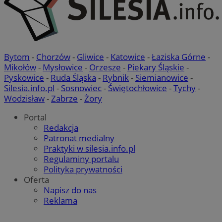
Bytom
-
Chorzów
-
Gliwice
-
Katowice
-
Łaziska Górne
-
Mikołów
-
Mysłowice
-
Orzesze
-
Piekary Śląskie
-
Pyskowice
-
Ruda Śląska
-
Rybnik
-
Siemianowice
-
Silesia.info.pl
-
Sosnowiec
-
Świętochłowice
-
Tychy
-
Wodzisław
-
Zabrze
-
Żory
Portal
Redakcja
Patronat medialny
Praktyki w silesia.info.pl
Regulaminy portalu
Polityka prywatności
Oferta
Napisz do nas
Reklama