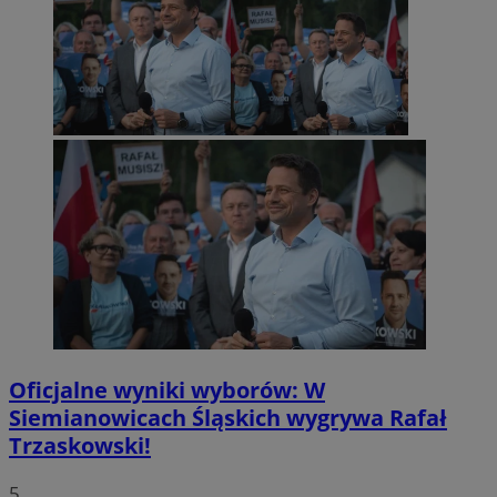
Oficjalne wyniki wyborów: W
Siemianowicach Śląskich wygrywa Rafał
Trzaskowski!
5