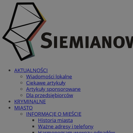
AKTUALNOŚCI
Wiadomości lokalne
Ciekawe artykuły
Artykuły sponsorowane
Dla przedsiębiorców
KRYMINALNE
MIASTO
INFORMACJE O MIEŚCIE
Historia miasta
Ważne adresy i telefony
Harmonogram wywozu odpadów