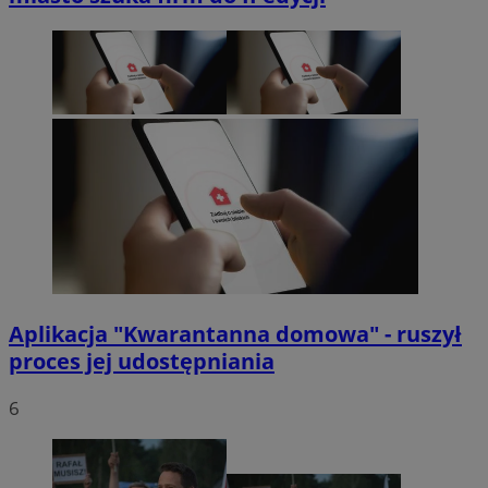
Aplikacja "Kwarantanna domowa" - ruszył
proces jej udostępniania
6