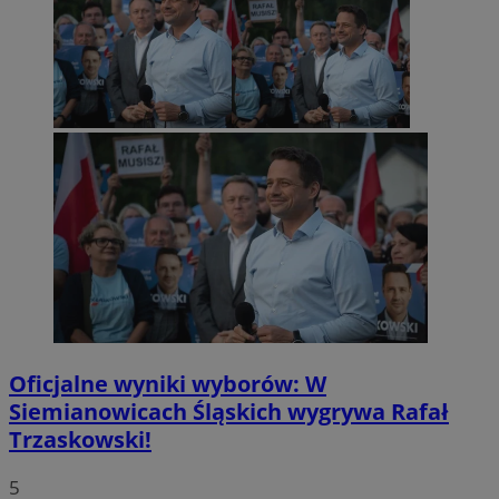
Oficjalne wyniki wyborów: W
Siemianowicach Śląskich wygrywa Rafał
Trzaskowski!
5