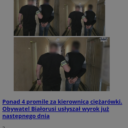
Ponad 4 promile za kierownicą ciężarówki.
Obywatel Białorusi usłyszał wyrok już
następnego dnia