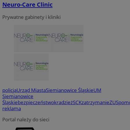
Neuro-Care Clinic
Prywatne gabinety i kliniki
policja
Urząd Miasta
Siemianowice Śląskie
UM
Siemianowice
Śląskie
bezpieczeństwo
kradzież
SCK
zatrzymanie
ZUS
pom
reklama
Portal należy do sieci