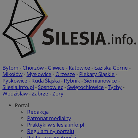
Bytom
-
Chorzów
-
Gliwice
-
Katowice
-
Łaziska Górne
-
Mikołów
-
Mysłowice
-
Orzesze
-
Piekary Śląskie
-
Pyskowice
-
Ruda Śląska
-
Rybnik
-
Siemianowice
-
Silesia.info.pl
-
Sosnowiec
-
Świętochłowice
-
Tychy
-
Wodzisław
-
Zabrze
-
Żory
Portal
Redakcja
Patronat medialny
Praktyki w silesia.info.pl
Regulaminy portalu
Polityka prywatności