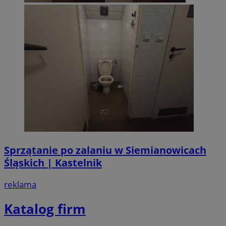
Sprzątanie po zalaniu w Siemianowicach
Śląskich | Kastelnik
reklama
Katalog firm