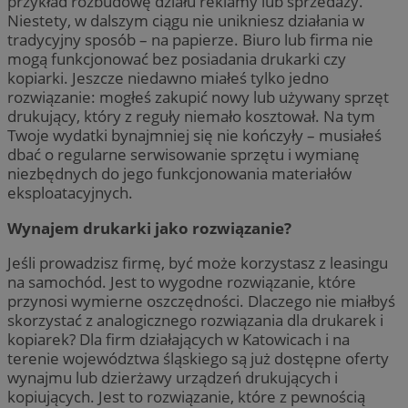
przykład rozbudowę działu reklamy lub sprzedaży.
Niestety, w dalszym ciągu nie unikniesz działania w
tradycyjny sposób – na papierze. Biuro lub firma nie
mogą funkcjonować bez posiadania drukarki czy
kopiarki. Jeszcze niedawno miałeś tylko jedno
rozwiązanie: mogłeś zakupić nowy lub używany sprzęt
drukujący, który z reguły niemało kosztował. Na tym
Twoje wydatki bynajmniej się nie kończyły – musiałeś
dbać o regularne serwisowanie sprzętu i wymianę
niezbędnych do jego funkcjonowania materiałów
eksploatacyjnych.
Wynajem drukarki jako rozwiązanie?
Jeśli prowadzisz firmę, być może korzystasz z leasingu
na samochód. Jest to wygodne rozwiązanie, które
przynosi wymierne oszczędności. Dlaczego nie miałbyś
skorzystać z analogicznego rozwiązania dla drukarek i
kopiarek? Dla firm działających w Katowicach i na
terenie województwa śląskiego są już dostępne oferty
wynajmu lub dzierżawy urządzeń drukujących i
kopiujących. Jest to rozwiązanie, które z pewnością