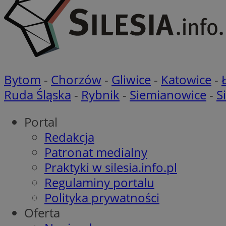
VISITOR_PRIVACY_
Bytom
-
Chorzów
-
Gliwice
-
Katowice
-
Ruda Śląska
-
Rybnik
-
Siemianowice
-
S
li_gc
Portal
Redakcja
Nazwa
Patronat medialny
Pro
Nazwa
Nazwa
Do
Nazwa
Praktyki w silesia.info.pl
ustat_9rag8csgXg1
sa-user-id-v3
google_push
.bi
Regulaminy portalu
mlcwc
uid
Polityka prywatności
ustat_a6dz2pz0kl
Oferta
__Secure-YNID
VP
tuuid_lu