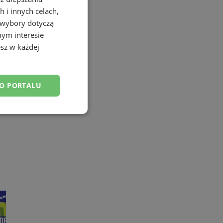
 i innych celach,
 wybory dotyczą
nym interesie
sz w każdej
DO PORTALU
esklasyfikowane
ane
owanie użytkownika i
j.