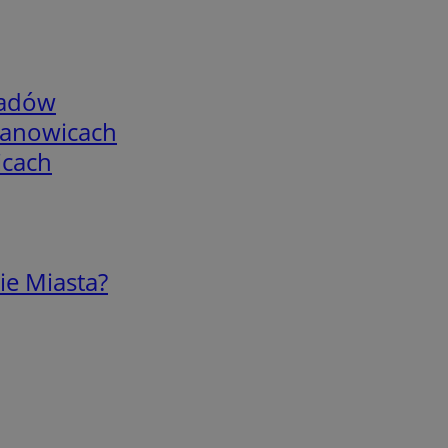
adów
mianowicach
icach
ie Miasta?