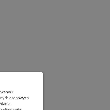
ywania i
danych osobowych,
etlania
az ulepszania