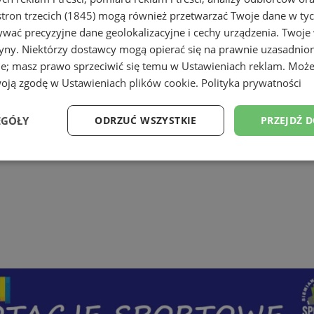
tron trzecich (1845)
mogą również przetwarzać Twoje dane w tych
wać precyzyjne dane geolokalizacyjne i cechy urządzenia. Twoje
tryny. Niektórzy dostawcy mogą opierać się na prawnie uzasadnio
ie; masz prawo sprzeciwić się temu w
Ustawieniach reklam
. Może
woją zgodę w
Ustawieniach plików cookie
.
Polityka prywatności
EGÓŁY
ODRZUĆ WSZYSTKIE
PRZEJDŹ 
Wydajność
Targetowanie
Funkcjonalność
Ni
ezbędne
Wydajność
Targetowanie
Funkcjonalność
Niesklasyfikow
ie umożliwiają korzystanie z podstawowych funkcji strony internetowej, takich jak log
Bez niezbędnych plików cookie nie można prawidłowo korzystać ze strony internetowe