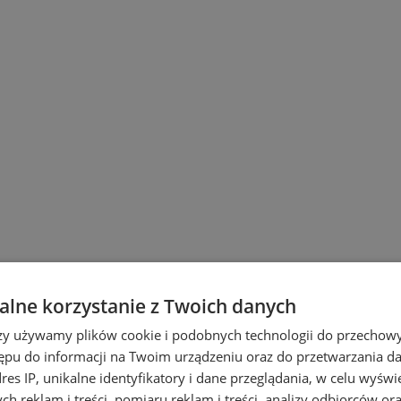
lne korzystanie z Twoich danych
rzy używamy plików cookie i podobnych technologii do przechow
ępu do informacji na Twoim urządzeniu oraz do przetwarzania 
dres IP, unikalne identyfikatory i dane przeglądania, w celu wyświ
wicach
h reklam i treści, pomiaru reklam i treści, analizy odbiorców or