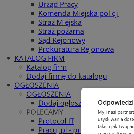
Urząd Pracy
Komenda Miejska policji
Straż Miejska
Straż pożarna
Sąd Rejonowy
Prokuratura Rejonowa
KATALOG FIRM
Katalog firm
Dodaj firmę do katalogu
OGŁOSZENIA
OGŁOSZENIA
Dodaj ogłoszenie
Odpowiedzia
POLECAMY
My i nasi partne
Protocol IT
uzyskiwania dost
takich jak Twój a
Pracuj.pl - praca w Siemiano
spersonalizowanyc