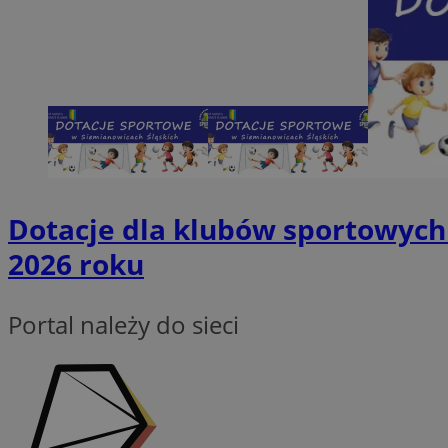
Nazwa
SessID
QeSessID
MvSessID
INGRESSCOOKIE
euds
Dotacje dla klubów sportowych 
2026 roku
__cf_bm
Portal należy do sieci
suid
CookieScriptConse