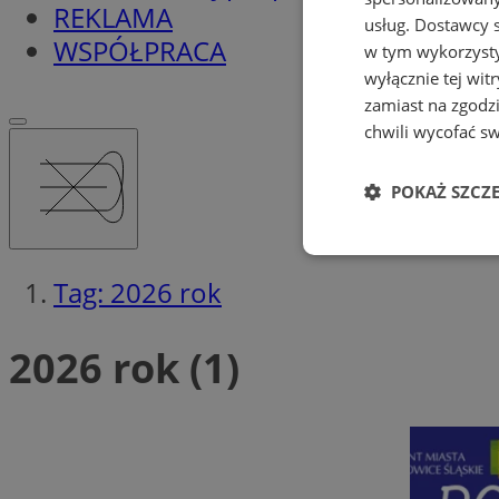
REKLAMA
usług.
Dostawcy s
WSPÓŁPRACA
w tym wykorzysty
wyłącznie tej wi
zamiast na zgodz
chwili wycofać s
POKAŻ SZCZ
Niezbędne
Tag: 2026 rok
2026 rok (1)
Ni
Niezbędne pliki cook
zarządzanie kontem. 