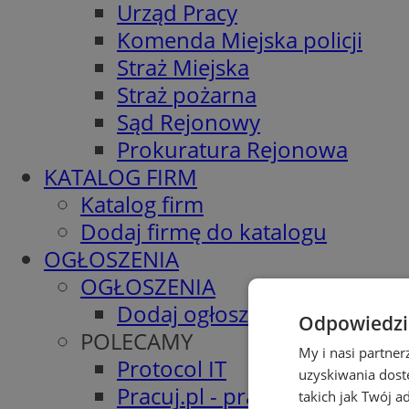
Urząd Pracy
Komenda Miejska policji
Straż Miejska
Straż pożarna
Sąd Rejonowy
Prokuratura Rejonowa
KATALOG FIRM
Katalog firm
Dodaj firmę do katalogu
OGŁOSZENIA
OGŁOSZENIA
Dodaj ogłoszenie
Odpowiedzia
POLECAMY
My i nasi partne
Protocol IT
uzyskiwania dost
Pracuj.pl - praca w Siemiano
takich jak Twój a