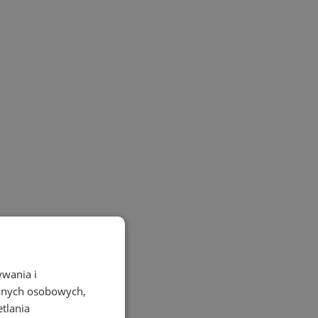
ywania i
danych osobowych,
etlania