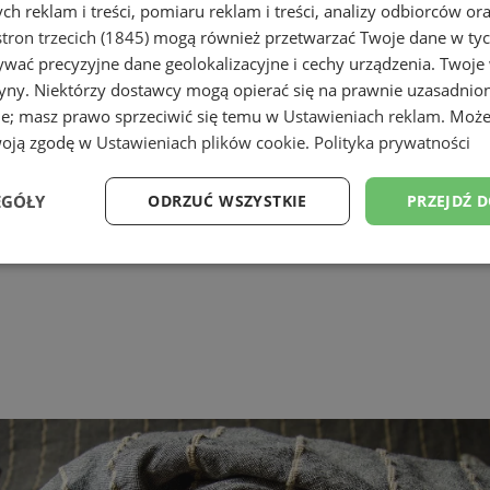
h reklam i treści, pomiaru reklam i treści, analizy odbiorców or
tron trzecich (1845)
mogą również przetwarzać Twoje dane w tych
wać precyzyjne dane geolokalizacyjne i cechy urządzenia. Twoje
tryny. Niektórzy dostawcy mogą opierać się na prawnie uzasadnio
ie; masz prawo sprzeciwić się temu w
Ustawieniach reklam
. Może
woją zgodę w
Ustawieniach plików cookie
.
Polityka prywatności
EGÓŁY
ODRZUĆ WSZYSTKIE
PRZEJDŹ 
Wydajność
Targetowanie
Funkcjonalność
Ni
ezbędne
Wydajność
Targetowanie
Funkcjonalność
Niesklasyfikow
ie umożliwiają korzystanie z podstawowych funkcji strony internetowej, takich jak log
Bez niezbędnych plików cookie nie można prawidłowo korzystać ze strony internetowe