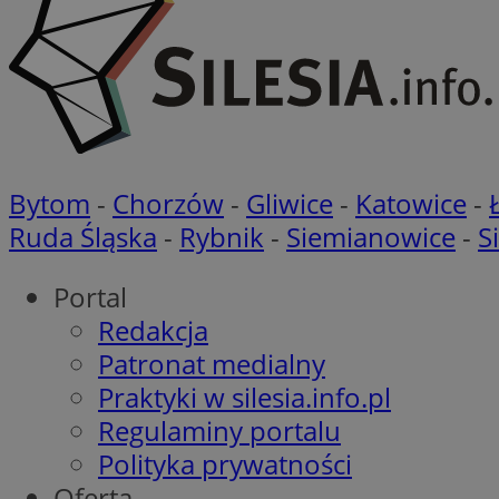
VISITOR_PRIVACY_
Bytom
-
Chorzów
-
Gliwice
-
Katowice
-
li_gc
Ruda Śląska
-
Rybnik
-
Siemianowice
-
S
Portal
Redakcja
Nazwa
Pro
Nazwa
Nazwa
Patronat medialny
Do
Nazwa
ustat_9rag8csgXg1
Praktyki w silesia.info.pl
sa-user-id-v3
google_push
.bi
mlcwc
uid
Regulaminy portalu
ustat_a6dz2pz0kl
Polityka prywatności
__Secure-YNID
Oferta
VP