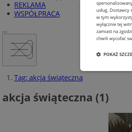
REKLAMA
spersonalizowanyc
usług.
Dostawcy s
WSPÓŁPRACA
w tym wykorzysty
wyłącznie tej wi
zamiast na zgodz
chwili wycofać s
POKAŻ SZCZ
Niezbędne
Tag: akcja świąteczna
akcja świąteczna (1)
Ni
Niezbędne pliki cook
zarządzanie kontem. 