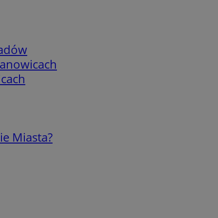
adów
mianowicach
icach
ie Miasta?