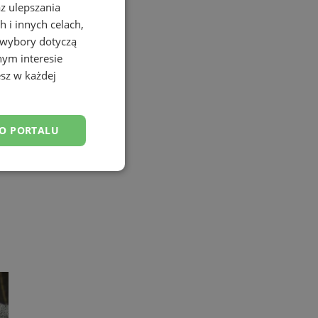
az ulepszania
 i innych celach,
 wybory dotyczą
nym interesie
sz w każdej
DO PORTALU
esklasyfikowane
ane
owanie użytkownika i
j.