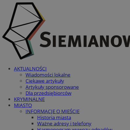
AKTUALNOŚCI
Wiadomości lokalne
Ciekawe artykuły
Artykuły sponsorowane
Dla przedsiębiorców
KRYMINALNE
MIASTO
INFORMACJE O MIEŚCIE
Historia miasta
Ważne adresy i telefony
Harmonogram wywozu odpadów