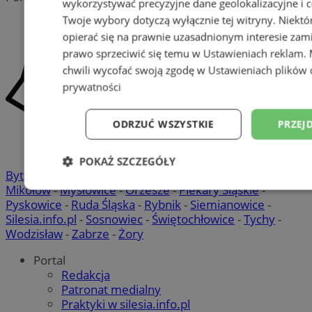
wykorzystywać precyzyjne dane geolokalizacyjne i c
Twoje wybory dotyczą wyłącznie tej witryny. Niekt
opierać się na prawnie uzasadnionym interesie zami
prawo sprzeciwić się temu w
Ustawieniach reklam
.
chwili wycofać swoją zgodę w
Ustawieniach plików 
prywatności
ODRZUĆ WSZYSTKIE
PRZEJ
POKAŻ SZCZEGÓŁY
Bytom
-
Chorzów
-
Gliwice
-
Katowice
-
Łaziska Górne
-
Mikołów
-
Mysłowice
-
Orzesze
-
Piekary Śląskie
-
Niezbędne
Wydajność
Targetowani
Pyskowice
-
Ruda Śląska
-
Rybnik
-
Siemianowice
-
Silesia.info.pl
-
Sosnowiec
-
Świętochłowice
-
Tychy
-
Wodzisław
-
Zabrze
-
Żory
Niesklasyfikowane
Portal
Redakcja
Patronat medialny
Praktyki w silesia.info.pl