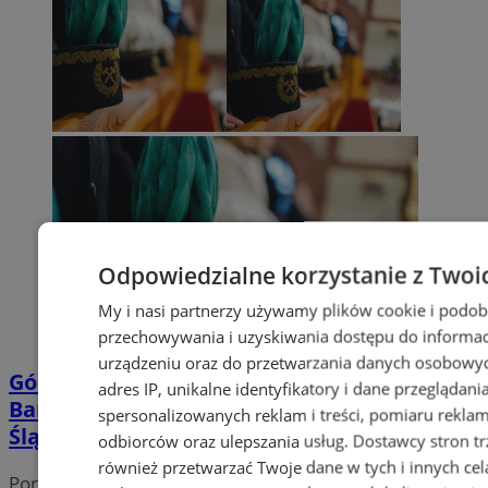
Odpowiedzialne korzystanie z Twoi
My i nasi partnerzy używamy plików cookie i podob
przechowywania i uzyskiwania dostępu do informac
urządzeniu oraz do przetwarzania danych osobowych
Górnicze dziedzictwo wciąż żywe.
adres IP, unikalne identyfikatory i dane przeglądani
Barbórkowe obchody w Siemianowicach
spersonalizowanych reklam i treści, pomiaru reklam i
Śląskich
odbiorców oraz ulepszania usług.
Dostawcy stron tr
również przetwarzać Twoje dane w tych i innych cel
Portal należy do sieci