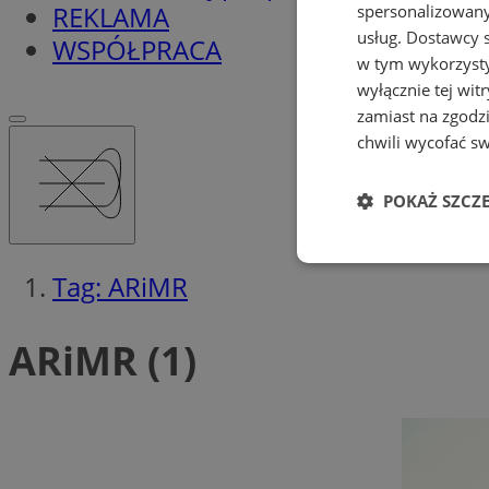
REKLAMA
spersonalizowanyc
usług.
Dostawcy s
WSPÓŁPRACA
w tym wykorzysty
wyłącznie tej wi
zamiast na zgodz
chwili wycofać s
POKAŻ SZCZ
Niezbędne
Tag: ARiMR
ARiMR (1)
Ni
Niezbędne pliki cook
zarządzanie kontem. 