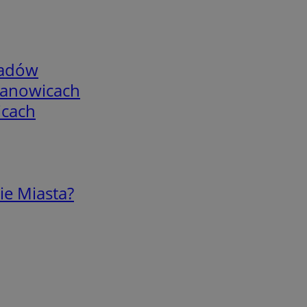
adów
mianowicach
icach
ie Miasta?