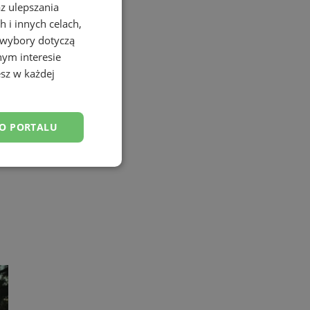
az ulepszania
 i innych celach,
 wybory dotyczą
nym interesie
sz w każdej
DO PORTALU
esklasyfikowane
ane
owanie użytkownika i
j.