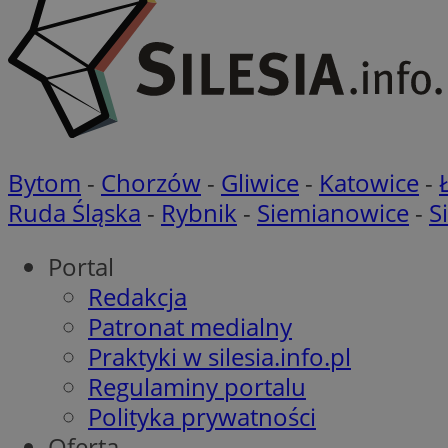
VISITOR_PRIVACY_
Bytom
-
Chorzów
-
Gliwice
-
Katowice
-
li_gc
Ruda Śląska
-
Rybnik
-
Siemianowice
-
S
Portal
Redakcja
Nazwa
Pro
Nazwa
Nazwa
Patronat medialny
Do
Nazwa
ustat_9rag8csgXg1
Praktyki w silesia.info.pl
sa-user-id-v3
google_push
.bi
mlcwc
uid
Regulaminy portalu
ustat_a6dz2pz0kl
Polityka prywatności
__Secure-YNID
Oferta
VP