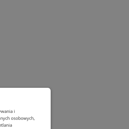
ywania i
danych osobowych,
etlania