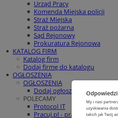
Urząd Pracy
Komenda Miejska policji
Straż Miejska
Straż pożarna
Sąd Rejonowy
Prokuratura Rejonowa
KATALOG FIRM
Katalog firm
Dodaj firmę do katalogu
OGŁOSZENIA
OGŁOSZENIA
Dodaj ogłoszenie
Odpowiedzia
POLECAMY
My i nasi partne
Protocol IT
uzyskiwania dost
Pracuj.pl - praca w Siemiano
takich jak Twój a