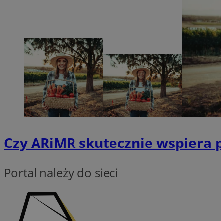
Nazwa
SessID
QeSessID
MvSessID
INGRESSCOOKIE
euds
Czy ARiMR skutecznie wspiera p
__cf_bm
Portal należy do sieci
suid
CookieScriptConse