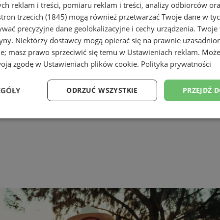
h reklam i treści, pomiaru reklam i treści, analizy odbiorców or
tron trzecich (1845)
mogą również przetwarzać Twoje dane w tych
wać precyzyjne dane geolokalizacyjne i cechy urządzenia. Twoje
tryny. Niektórzy dostawcy mogą opierać się na prawnie uzasadnio
ie; masz prawo sprzeciwić się temu w
Ustawieniach reklam
. Może
woją zgodę w
Ustawieniach plików cookie
.
Polityka prywatności
EGÓŁY
ODRZUĆ WSZYSTKIE
PRZEJDŹ 
Wydajność
Targetowanie
Funkcjonalność
Ni
ezbędne
Wydajność
Targetowanie
Funkcjonalność
Niesklasyfikow
ie umożliwiają korzystanie z podstawowych funkcji strony internetowej, takich jak log
Bez niezbędnych plików cookie nie można prawidłowo korzystać ze strony internetowe