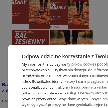
Odpowiedzialne korzystanie z Twoi
My i nasi partnerzy używamy plików cookie i podob
przechowywania i uzyskiwania dostępu do informac
urządzeniu oraz do przetwarzania danych osobowych
adres IP, unikalne identyfikatory i dane przeglądani
Bal Jesienny w SCK Jarzębina: czas na
spersonalizowanych reklam i treści, pomiaru reklam i
zabawę i kreatywność w kostiumach!
odbiorców oraz ulepszania usług.
Dostawcy stron tr
również przetwarzać Twoje dane w tych i innych cel
Portal należy do sieci
wykorzystywać precyzyjne dane geolokalizacyjne i c