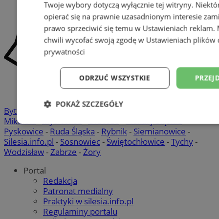
Twoje wybory dotyczą wyłącznie tej witryny. Niekt
opierać się na prawnie uzasadnionym interesie zami
prawo sprzeciwić się temu w
Ustawieniach reklam
.
chwili wycofać swoją zgodę w
Ustawieniach plików 
prywatności
ODRZUĆ WSZYSTKIE
PRZEJ
POKAŻ SZCZEGÓŁY
Bytom
-
Chorzów
-
Gliwice
-
Katowice
-
Łaziska Górne
-
Mikołów
-
Mysłowice
-
Orzesze
-
Piekary Śląskie
-
Niezbędne
Wydajność
Targetowani
Pyskowice
-
Ruda Śląska
-
Rybnik
-
Siemianowice
-
Silesia.info.pl
-
Sosnowiec
-
Świętochłowice
-
Tychy
-
Wodzisław
-
Zabrze
-
Żory
Niesklasyfikowane
Portal
Redakcja
Patronat medialny
Praktyki w silesia.info.pl
Regulaminy portalu