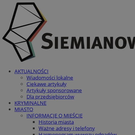
AKTUALNOŚCI
Wiadomości lokalne
Ciekawe artykuły
Artykuły sponsorowane
Dla przedsiębiorców
KRYMINALNE
MIASTO
INFORMACJE O MIEŚCIE
Historia miasta
Ważne adresy i telefony
Harmonogram wywozu odpadów