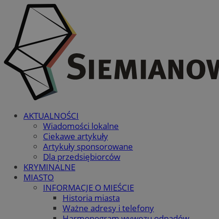
AKTUALNOŚCI
Wiadomości lokalne
Ciekawe artykuły
Artykuły sponsorowane
Dla przedsiębiorców
KRYMINALNE
MIASTO
INFORMACJE O MIEŚCIE
Historia miasta
Ważne adresy i telefony
Harmonogram wywozu odpadów