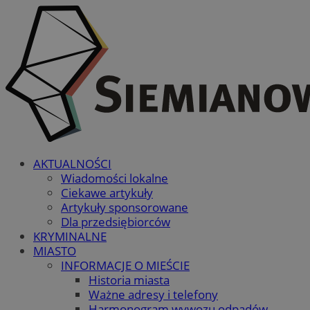
AKTUALNOŚCI
Wiadomości lokalne
Ciekawe artykuły
Artykuły sponsorowane
Dla przedsiębiorców
KRYMINALNE
MIASTO
INFORMACJE O MIEŚCIE
Historia miasta
Ważne adresy i telefony
Harmonogram wywozu odpadów