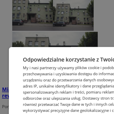
Odpowiedzialne korzystanie z Twoi
My i nasi partnerzy używamy plików cookie i podob
przechowywania i uzyskiwania dostępu do informac
urządzeniu oraz do przetwarzania danych osobowych
adres IP, unikalne identyfikatory i dane przeglądani
Miasto inwestuje w przyszłość – rusza
spersonalizowanych reklam i treści, pomiaru reklam i
rewitalizacja kamienic w centrum!
odbiorców oraz ulepszania usług.
Dostawcy stron tr
również przetwarzać Twoje dane w tych i innych cel
Portal należy do sieci
wykorzystywać precyzyjne dane geolokalizacyjne i c