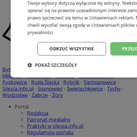
Twoje wybory dotyczą wyłącznie tej witryny. Niekt
opierać się na prawnie uzasadnionym interesie zami
prawo sprzeciwić się temu w
Ustawieniach reklam
.
chwili wycofać swoją zgodę w
Ustawieniach plików 
prywatności
ODRZUĆ WSZYSTKIE
PRZEJ
POKAŻ SZCZEGÓŁY
Bytom
-
Chorzów
-
Gliwice
-
Katowice
-
Łaziska Górne
-
Mikołów
-
Mysłowice
-
Orzesze
-
Piekary Śląskie
-
Niezbędne
Wydajność
Targetowani
Pyskowice
-
Ruda Śląska
-
Rybnik
-
Siemianowice
-
Silesia.info.pl
-
Sosnowiec
-
Świętochłowice
-
Tychy
-
Wodzisław
-
Zabrze
-
Żory
Niesklasyfikowane
Portal
Redakcja
Patronat medialny
Praktyki w silesia.info.pl
Regulaminy portalu