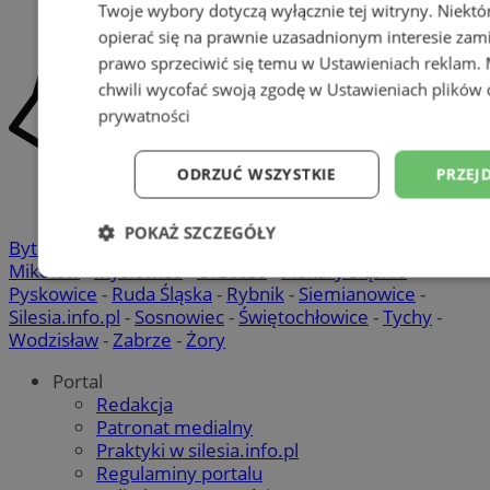
Twoje wybory dotyczą wyłącznie tej witryny. Niekt
opierać się na prawnie uzasadnionym interesie zami
prawo sprzeciwić się temu w
Ustawieniach reklam
.
chwili wycofać swoją zgodę w
Ustawieniach plików 
prywatności
ODRZUĆ WSZYSTKIE
PRZEJ
POKAŻ SZCZEGÓŁY
Bytom
-
Chorzów
-
Gliwice
-
Katowice
-
Łaziska Górne
-
Mikołów
-
Mysłowice
-
Orzesze
-
Piekary Śląskie
-
Niezbędne
Wydajność
Targetowani
Pyskowice
-
Ruda Śląska
-
Rybnik
-
Siemianowice
-
Silesia.info.pl
-
Sosnowiec
-
Świętochłowice
-
Tychy
-
Wodzisław
-
Zabrze
-
Żory
Niesklasyfikowane
Portal
Redakcja
Patronat medialny
Praktyki w silesia.info.pl
Regulaminy portalu