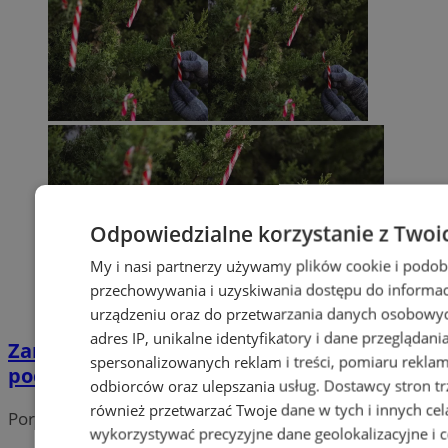
Odpowiedzialne korzystanie z Twoi
My i nasi partnerzy używamy plików cookie i podob
przechowywania i uzyskiwania dostępu do informac
urządzeniu oraz do przetwarzania danych osobowych
adres IP, unikalne identyfikatory i dane przeglądani
Zanim kupisz choinkę – sprawdź jej
spersonalizowanych reklam i treści, pomiaru reklam i
pochodzenie
odbiorców oraz ulepszania usług.
Dostawcy stron tr
również przetwarzać Twoje dane w tych i innych cel
Portal należy do sieci
wykorzystywać precyzyjne dane geolokalizacyjne i c