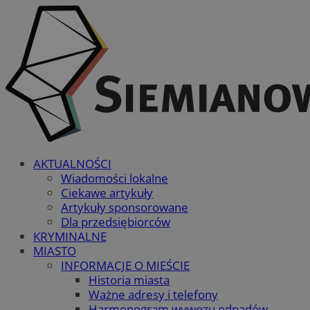
AKTUALNOŚCI
Wiadomości lokalne
Ciekawe artykuły
Artykuły sponsorowane
Dla przedsiębiorców
KRYMINALNE
MIASTO
INFORMACJE O MIEŚCIE
Historia miasta
Ważne adresy i telefony
Harmonogram wywozu odpadów