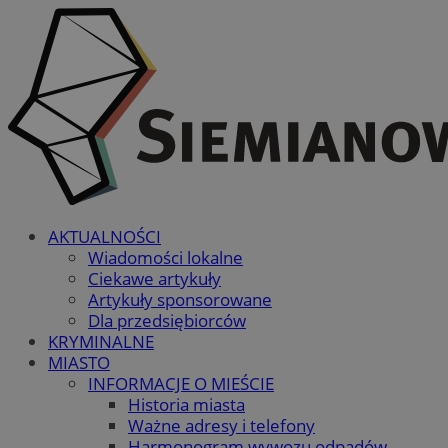
AKTUALNOŚCI
Wiadomości lokalne
Ciekawe artykuły
Artykuły sponsorowane
Dla przedsiębiorców
KRYMINALNE
MIASTO
INFORMACJE O MIEŚCIE
Historia miasta
Ważne adresy i telefony
Harmonogram wywozu odpadów