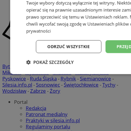
Twoje wybory dotyczą wyłącznie tej witryny. Niekt
opierać się na prawnie uzasadnionym interesie zami
prawo sprzeciwić się temu w
Ustawieniach reklam
.
chwili wycofać swoją zgodę w
Ustawieniach plików 
prywatności
ODRZUĆ WSZYSTKIE
PRZEJ
POKAŻ SZCZEGÓŁY
Bytom
-
Chorzów
-
Gliwice
-
Katowice
-
Łaziska Górne
-
Mikołów
-
Mysłowice
-
Orzesze
-
Piekary Śląskie
-
Niezbędne
Wydajność
Targetowani
Pyskowice
-
Ruda Śląska
-
Rybnik
-
Siemianowice
-
Silesia.info.pl
-
Sosnowiec
-
Świętochłowice
-
Tychy
-
Wodzisław
-
Zabrze
-
Żory
Niesklasyfikowane
Portal
Redakcja
Patronat medialny
Praktyki w silesia.info.pl
Regulaminy portalu