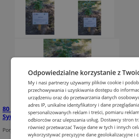
Odpowiedzialne korzystanie z Twoi
My i nasi partnerzy używamy plików cookie i podob
przechowywania i uzyskiwania dostępu do informac
urządzeniu oraz do przetwarzania danych osobowych
adres IP, unikalne identyfikatory i dane przeglądani
80 lat od Tragedii Górnośląskiej.
spersonalizowanych reklam i treści, pomiaru reklam i
Symboliczny dąb stanie przy Zameczku
odbiorców oraz ulepszania usług.
Dostawcy stron tr
również przetwarzać Twoje dane w tych i innych cel
Portal należy do sieci
wykorzystywać precyzyjne dane geolokalizacyjne i c