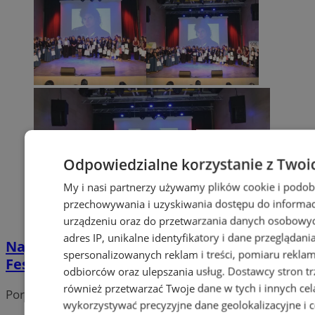
Odpowiedzialne korzystanie z Twoi
My i nasi partnerzy używamy plików cookie i podob
przechowywania i uzyskiwania dostępu do informac
urządzeniu oraz do przetwarzania danych osobowych
adres IP, unikalne identyfikatory i dane przeglądani
Nagrody i emocje na XI Siemianowickim
spersonalizowanych reklam i treści, pomiaru reklam i
Festiwalu Piosenki – zwycięzcy i wyróżnieni
odbiorców oraz ulepszania usług.
Dostawcy stron tr
również przetwarzać Twoje dane w tych i innych cel
Portal należy do sieci
wykorzystywać precyzyjne dane geolokalizacyjne i c