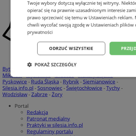
Twoje wybory dotyczą wyłącznie tej witryny. Niekt
opierać się na prawnie uzasadnionym interesie zami
prawo sprzeciwić się temu w
Ustawieniach reklam
.
chwili wycofać swoją zgodę w
Ustawieniach plików 
prywatności
ODRZUĆ WSZYSTKIE
PRZEJ
POKAŻ SZCZEGÓŁY
Bytom
-
Chorzów
-
Gliwice
-
Katowice
-
Łaziska Górne
-
Mikołów
-
Mysłowice
-
Orzesze
-
Piekary Śląskie
-
Niezbędne
Wydajność
Targetowani
Pyskowice
-
Ruda Śląska
-
Rybnik
-
Siemianowice
-
Silesia.info.pl
-
Sosnowiec
-
Świętochłowice
-
Tychy
-
Wodzisław
-
Zabrze
-
Żory
Niesklasyfikowane
Portal
Redakcja
Patronat medialny
Praktyki w silesia.info.pl
Regulaminy portalu