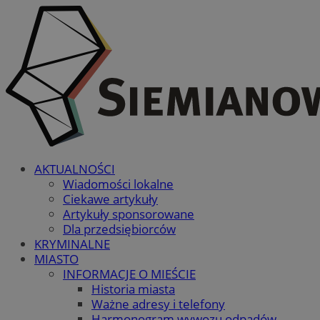
AKTUALNOŚCI
Wiadomości lokalne
Ciekawe artykuły
Artykuły sponsorowane
Dla przedsiębiorców
KRYMINALNE
MIASTO
INFORMACJE O MIEŚCIE
Historia miasta
Ważne adresy i telefony
Harmonogram wywozu odpadów