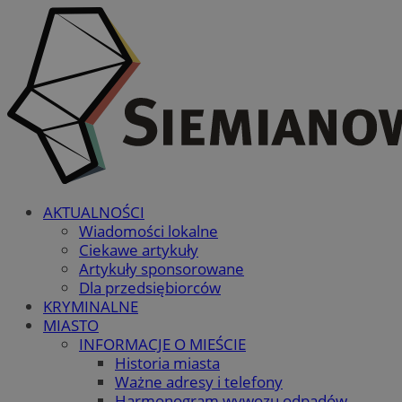
AKTUALNOŚCI
Wiadomości lokalne
Ciekawe artykuły
Artykuły sponsorowane
Dla przedsiębiorców
KRYMINALNE
MIASTO
INFORMACJE O MIEŚCIE
Historia miasta
Ważne adresy i telefony
Harmonogram wywozu odpadów