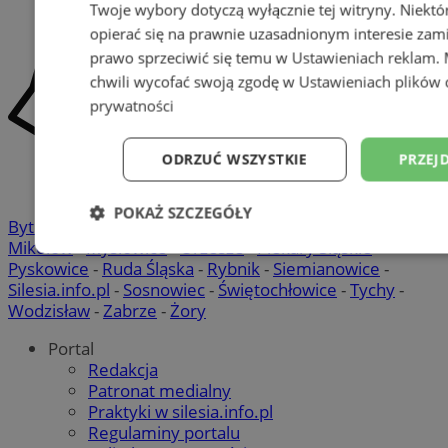
Twoje wybory dotyczą wyłącznie tej witryny. Niekt
opierać się na prawnie uzasadnionym interesie zami
prawo sprzeciwić się temu w
Ustawieniach reklam
.
chwili wycofać swoją zgodę w
Ustawieniach plików 
prywatności
ODRZUĆ WSZYSTKIE
PRZEJ
POKAŻ SZCZEGÓŁY
Bytom
-
Chorzów
-
Gliwice
-
Katowice
-
Łaziska Górne
-
Mikołów
-
Mysłowice
-
Orzesze
-
Piekary Śląskie
-
Niezbędne
Wydajność
Targetowani
Pyskowice
-
Ruda Śląska
-
Rybnik
-
Siemianowice
-
Silesia.info.pl
-
Sosnowiec
-
Świętochłowice
-
Tychy
-
Wodzisław
-
Zabrze
-
Żory
Niesklasyfikowane
Portal
Redakcja
Patronat medialny
Praktyki w silesia.info.pl
Regulaminy portalu