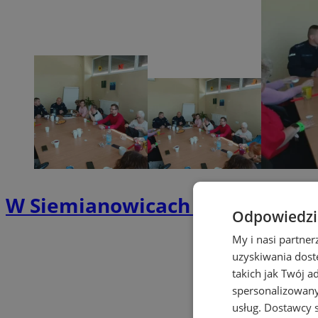
W Siemianowicach Śląskich roz
Odpowiedzia
My i nasi partne
uzyskiwania dost
takich jak Twój a
spersonalizowanyc
usług.
Dostawcy s