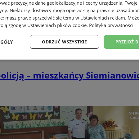
wać precyzyjne dane geolokalizacyjne i cechy urządzenia. Twoje
tryny. Niektórzy dostawcy mogą opierać się na prawnie uzasadnio
ie; masz prawo sprzeciwić się temu w
Ustawieniach reklam
. Może
woją zgodę w
Ustawieniach plików cookie
.
Polityka prywatności
EGÓŁY
ODRZUĆ WSZYSTKIE
PRZEJDŹ 
Wydajność
Targetowanie
Funkcjonalność
Ni
licją – mieszkańcy Siemianowic 
ezbędne
Wydajność
Targetowanie
Funkcjonalność
Niesklasyfikow
ie umożliwiają korzystanie z podstawowych funkcji strony internetowej, takich jak log
Bez niezbędnych plików cookie nie można prawidłowo korzystać ze strony internetowe
Okres
Provider
/
Domena
Opis
przechowywania