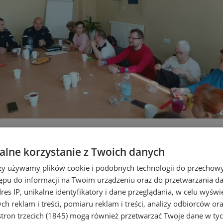
mawiali o uzależnieniach. Spotk
lne korzystanie z Twoich danych
rzy używamy plików cookie i podobnych technologii do przechow
ępu do informacji na Twoim urządzeniu oraz do przetwarzania 
dres IP, unikalne identyfikatory i dane przeglądania, w celu wyświ
h reklam i treści, pomiaru reklam i treści, analizy odbiorców or
tron trzecich (1845)
mogą również przetwarzać Twoje dane w tych