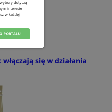
 wybory dotyczą
nym interesie
sz w każdej
DO PORTALU
esklasyfikowane
włączają się w działania
ane
owanie użytkownika i
j.