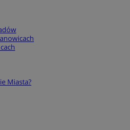
adów
mianowicach
icach
ie Miasta?