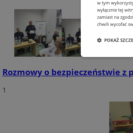
w tym wykorzysty
wyłącznie tej wi
zamiast na zgodz
chwili wycofać s
POKAŻ SZCZ
Niezbędne
Rozmowy o bezpieczeństwie z po
1
Ni
Niezbędne pliki cook
zarządzanie kontem. 
Nazwa