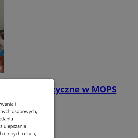
anie profilaktyczne w MOPS
ywania i
danych osobowych,
etlania
az ulepszania
 i innych celach,