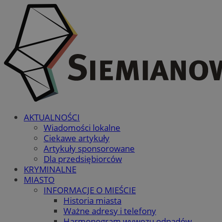
AKTUALNOŚCI
Wiadomości lokalne
Ciekawe artykuły
Artykuły sponsorowane
Dla przedsiębiorców
KRYMINALNE
MIASTO
INFORMACJE O MIEŚCIE
Historia miasta
Ważne adresy i telefony
Harmonogram wywozu odpadów