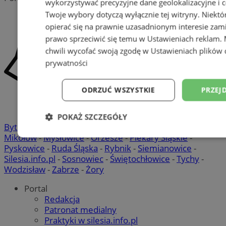
wykorzystywać precyzyjne dane geolokalizacyjne i c
Twoje wybory dotyczą wyłącznie tej witryny. Niekt
opierać się na prawnie uzasadnionym interesie zami
prawo sprzeciwić się temu w
Ustawieniach reklam
.
chwili wycofać swoją zgodę w
Ustawieniach plików 
prywatności
ODRZUĆ WSZYSTKIE
PRZEJ
POKAŻ SZCZEGÓŁY
Bytom
-
Chorzów
-
Gliwice
-
Katowice
-
Łaziska Górne
-
Mikołów
-
Mysłowice
-
Orzesze
-
Piekary Śląskie
-
Niezbędne
Wydajność
Targetowani
Pyskowice
-
Ruda Śląska
-
Rybnik
-
Siemianowice
-
Silesia.info.pl
-
Sosnowiec
-
Świętochłowice
-
Tychy
-
Wodzisław
-
Zabrze
-
Żory
Niesklasyfikowane
Portal
Redakcja
Patronat medialny
Praktyki w silesia.info.pl