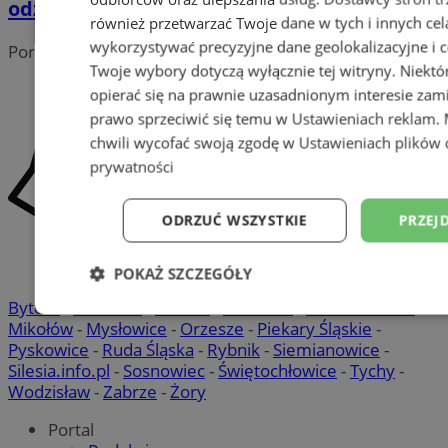
odzieży
również przetwarzać Twoje dane w tych i innych cel
wykorzystywać precyzyjne dane geolokalizacyjne i c
Portal należy do sieci
Twoje wybory dotyczą wyłącznie tej witryny. Niekt
opierać się na prawnie uzasadnionym interesie zami
prawo sprzeciwić się temu w
Ustawieniach reklam
.
chwili wycofać swoją zgodę w
Ustawieniach plików 
prywatności
ODRZUĆ WSZYSTKIE
PRZEJ
POKAŻ SZCZEGÓŁY
Bytom
-
Chorzów
-
Gliwice
-
Katowice
-
Łaziska Górne
-
Niezbędne
Wydajność
Targetowani
Mikołów
-
Mysłowice
-
Orzesze
-
Piekary Śląskie
-
Pyskowice
-
Ruda Śląska
-
Rybnik
-
Siemianowice
-
Silesia.info.pl
-
Sosnowiec
-
Świętochłowice
-
Tychy
-
Wodzisław
-
Zabrze
-
Żory
Niesklasyfikowane
Portal