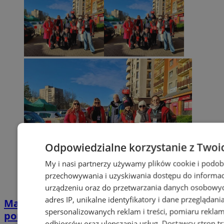
Odpowiedzialne korzystanie z Twoi
My i nasi partnerzy używamy plików cookie i podob
przechowywania i uzyskiwania dostępu do informac
urządzeniu oraz do przetwarzania danych osobowych
adres IP, unikalne identyfikatory i dane przeglądani
Matejkowska szkoła łączy zabawę z
spersonalizowanych reklam i treści, pomiaru reklam i
pomocą – pomoc dla zwierząt i recykling
odbiorców oraz ulepszania usług.
Dostawcy stron tr