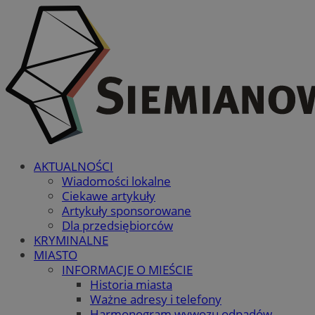
AKTUALNOŚCI
Wiadomości lokalne
Ciekawe artykuły
Artykuły sponsorowane
Dla przedsiębiorców
KRYMINALNE
MIASTO
INFORMACJE O MIEŚCIE
Historia miasta
Ważne adresy i telefony
Harmonogram wywozu odpadów