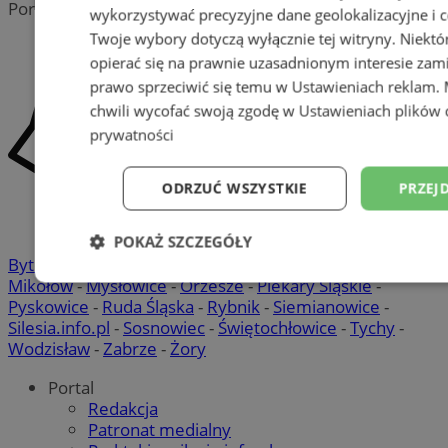
Portal należy do sieci
wykorzystywać precyzyjne dane geolokalizacyjne i c
Twoje wybory dotyczą wyłącznie tej witryny. Niekt
opierać się na prawnie uzasadnionym interesie zami
prawo sprzeciwić się temu w
Ustawieniach reklam
.
chwili wycofać swoją zgodę w
Ustawieniach plików 
prywatności
ODRZUĆ WSZYSTKIE
PRZEJ
POKAŻ SZCZEGÓŁY
Bytom
-
Chorzów
-
Gliwice
-
Katowice
-
Łaziska Górne
-
Mikołów
-
Mysłowice
-
Orzesze
-
Piekary Śląskie
-
Niezbędne
Wydajność
Targetowani
Pyskowice
-
Ruda Śląska
-
Rybnik
-
Siemianowice
-
Silesia.info.pl
-
Sosnowiec
-
Świętochłowice
-
Tychy
-
Wodzisław
-
Zabrze
-
Żory
Niesklasyfikowane
Portal
Redakcja
Patronat medialny