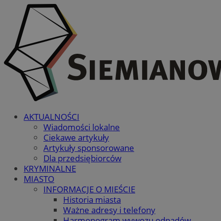
AKTUALNOŚCI
Wiadomości lokalne
Ciekawe artykuły
Artykuły sponsorowane
Dla przedsiębiorców
KRYMINALNE
MIASTO
INFORMACJE O MIEŚCIE
Historia miasta
Ważne adresy i telefony
Harmonogram wywozu odpadów