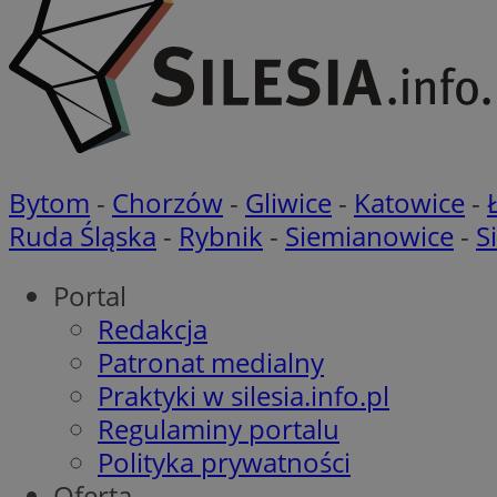
VISITOR_PRIVACY_
Bytom
-
Chorzów
-
Gliwice
-
Katowice
-
li_gc
Ruda Śląska
-
Rybnik
-
Siemianowice
-
S
Portal
Redakcja
Nazwa
Pro
Nazwa
Nazwa
Patronat medialny
Do
Nazwa
ustat_9rag8csgXg1
Praktyki w silesia.info.pl
sa-user-id-v3
google_push
.bi
mlcwc
uid
Regulaminy portalu
ustat_a6dz2pz0kl
Polityka prywatności
__Secure-YNID
Oferta
VP