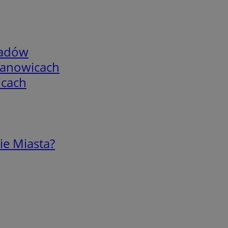
adów
mianowicach
icach
ie Miasta?