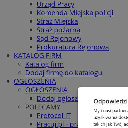
Urząd Pracy
Komenda Miejska policji
Straż Miejska
Straż pożarna
Sąd Rejonowy
Prokuratura Rejonowa
KATALOG FIRM
Katalog firm
Dodaj firmę do katalogu
OGŁOSZENIA
OGŁOSZENIA
Dodaj ogłoszenie
Odpowiedzia
POLECAMY
My i nasi partne
Protocol IT
uzyskiwania dost
Pracuj.pl - praca w Siemiano
takich jak Twój a