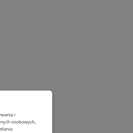
ywania i
danych osobowych,
etlania