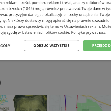
h reklam i treści, pomiaru reklam i treści, analizy odbiorców or
tron trzecich (1845)
mogą również przetwarzać Twoje dane w tych
wać precyzyjne dane geolokalizacyjne i cechy urządzenia. Twoje
tryny. Niektórzy dostawcy mogą opierać się na prawnie uzasadnio
ie; masz prawo sprzeciwić się temu w
Ustawieniach reklam
. Może
woją zgodę w
Ustawieniach plików cookie
.
Polityka prywatności
EGÓŁY
ODRZUĆ WSZYSTKIE
PRZEJDŹ 
Wydajność
Targetowanie
Funkcjonalność
Ni
)
ezbędne
Wydajność
Targetowanie
Funkcjonalność
Niesklasyfikow
ie umożliwiają korzystanie z podstawowych funkcji strony internetowej, takich jak log
Bez niezbędnych plików cookie nie można prawidłowo korzystać ze strony internetowe