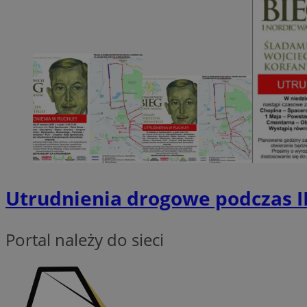
Nazwa
SessID
QeSessID
MvSessID
INGRESSCOOKIE
euds
Utrudnienia drogowe podczas I
__cf_bm
Portal należy do sieci
suid
CookieScriptConse