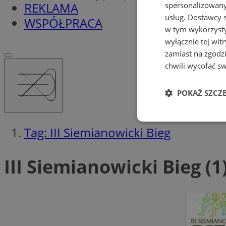
REKLAMA
spersonalizowanyc
usług.
Dostawcy s
WSPÓŁPRACA
w tym wykorzysty
wyłącznie tej wi
zamiast na zgodz
chwili wycofać s
POKAŻ SZCZ
Niezbędne
Tag: III Siemianowicki Bieg
III Siemianowicki Bieg (1
Ni
Niezbędne pliki cook
zarządzanie kontem. 