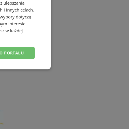
az ulepszania
 i innych celach,
 wybory dotyczą
nym interesie
sz w każdej
DO PORTALU
esklasyfikowane
ane
owanie użytkownika i
j.