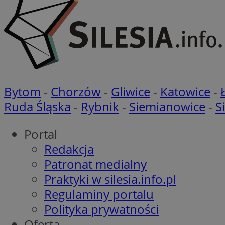
VISITOR_PRIVACY_
Bytom
-
Chorzów
-
Gliwice
-
Katowice
-
li_gc
Ruda Śląska
-
Rybnik
-
Siemianowice
-
S
Portal
Redakcja
Nazwa
Pro
Nazwa
Nazwa
Patronat medialny
Do
Nazwa
ustat_9rag8csgXg1
Praktyki w silesia.info.pl
sa-user-id-v3
google_push
.bi
mlcwc
uid
Regulaminy portalu
ustat_a6dz2pz0kl
Polityka prywatności
__Secure-YNID
Oferta
VP