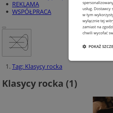
REKLAMA
spersonalizowanyc
usług.
Dostawcy s
WSPÓŁPRACA
w tym wykorzysty
wyłącznie tej wi
zamiast na zgodz
chwili wycofać s
POKAŻ SZCZ
Niezbędne
Tag: Klasycy rocka
Klasycy rocka (1)
Ni
Niezbędne pliki cook
zarządzanie kontem. 