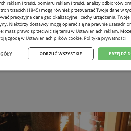
h reklam i treści, pomiaru reklam i treści, analizy odbiorców or
tron trzecich (1845)
mogą również przetwarzać Twoje dane w tych
wać precyzyjne dane geolokalizacyjne i cechy urządzenia. Twoje
tryny. Niektórzy dostawcy mogą opierać się na prawnie uzasadnio
ie; masz prawo sprzeciwić się temu w
Ustawieniach reklam
. Może
woją zgodę w
Ustawieniach plików cookie
.
Polityka prywatności
EGÓŁY
ODRZUĆ WSZYSTKIE
PRZEJDŹ 
Wydajność
Targetowanie
Funkcjonalność
Ni
ezbędne
Wydajność
Targetowanie
Funkcjonalność
Niesklasyfikow
ie umożliwiają korzystanie z podstawowych funkcji strony internetowej, takich jak log
Bez niezbędnych plików cookie nie można prawidłowo korzystać ze strony internetowe