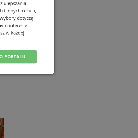
az ulepszania
 i innych celach,
 wybory dotyczą
nym interesie
sz w każdej
DO PORTALU
esklasyfikowane
ane
owanie użytkownika i
j.