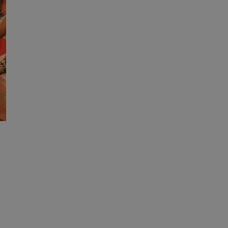
entyfikator sesji.
entyfikator sesji.
entyfikator sesji.
erów obsługuje
ekście
lu optymalizacji
 do przechowywania
niu do usług
e, czy użytkownik
enia lub reklamy.
niania ludzi i
trony internetowej,
e ważnych raportów
ryny internetowej.
 identyfikatora
rzez usługę Cookie-
preferencji