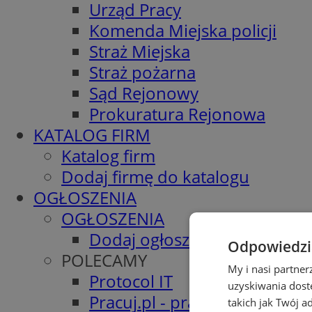
Urząd Pracy
Komenda Miejska policji
Straż Miejska
Straż pożarna
Sąd Rejonowy
Prokuratura Rejonowa
KATALOG FIRM
Katalog firm
Dodaj firmę do katalogu
OGŁOSZENIA
OGŁOSZENIA
Dodaj ogłoszenie
Odpowiedzia
POLECAMY
My i nasi partne
Protocol IT
uzyskiwania dost
Pracuj.pl - praca w Siemiano
takich jak Twój a