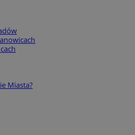
adów
mianowicach
icach
ie Miasta?