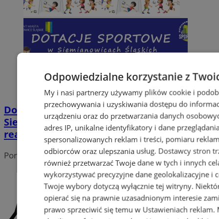
Odpowiedzialne korzystanie z Twoi
My i nasi partnerzy używamy plików cookie i podob
przechowywania i uzyskiwania dostępu do informac
Dotacje dla klubów sportowych w
urządzeniu oraz do przetwarzania danych osobowych
Siemianowicach Śląskich – wsparcie na
adres IP, unikalne identyfikatory i dane przeglądani
realizację zadań w 2026 roku
spersonalizowanych reklam i treści, pomiaru reklam i
odbiorców oraz ulepszania usług.
Dostawcy stron tr
Portal należy do sieci
również przetwarzać Twoje dane w tych i innych cel
wykorzystywać precyzyjne dane geolokalizacyjne i c
Twoje wybory dotyczą wyłącznie tej witryny. Niekt
opierać się na prawnie uzasadnionym interesie zami
prawo sprzeciwić się temu w
Ustawieniach reklam
.