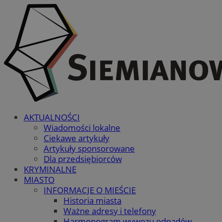
AKTUALNOŚCI
Wiadomości lokalne
Ciekawe artykuły
Artykuły sponsorowane
Dla przedsiębiorców
KRYMINALNE
MIASTO
INFORMACJE O MIEŚCIE
Historia miasta
Ważne adresy i telefony
Harmonogram wywozu odpadów