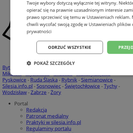
Twoje wybory dotyczą wyłącznie tej witryny. Niekt
opierać się na prawnie uzasadnionym interesie zami
prawo sprzeciwić się temu w
Ustawieniach reklam
.
chwili wycofać swoją zgodę w
Ustawieniach plików 
prywatności
ODRZUĆ WSZYSTKIE
PRZEJ
POKAŻ SZCZEGÓŁY
Bytom
-
Chorzów
-
Gliwice
-
Katowice
-
Łaziska Górne
-
Mikołów
-
Mysłowice
-
Orzesze
-
Piekary Śląskie
-
Niezbędne
Wydajność
Targetowani
Pyskowice
-
Ruda Śląska
-
Rybnik
-
Siemianowice
-
Silesia.info.pl
-
Sosnowiec
-
Świętochłowice
-
Tychy
-
Wodzisław
-
Zabrze
-
Żory
Niesklasyfikowane
Portal
Redakcja
Patronat medialny
Praktyki w silesia.info.pl
Regulaminy portalu