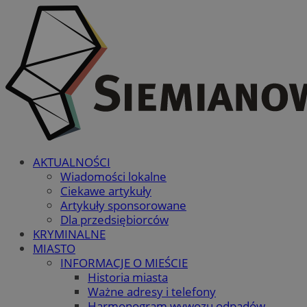
AKTUALNOŚCI
Wiadomości lokalne
Ciekawe artykuły
Artykuły sponsorowane
Dla przedsiębiorców
KRYMINALNE
MIASTO
INFORMACJE O MIEŚCIE
Historia miasta
Ważne adresy i telefony
Harmonogram wywozu odpadów