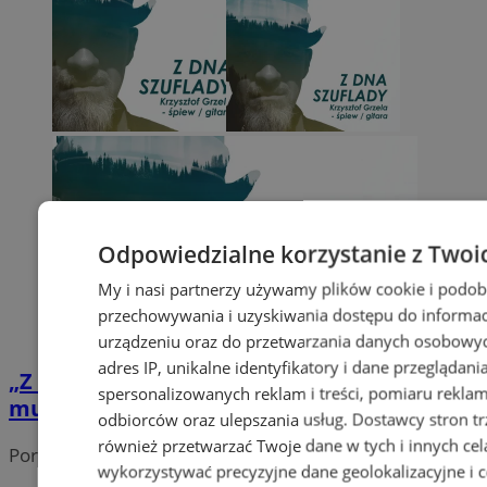
Odpowiedzialne korzystanie z Twoi
My i nasi partnerzy używamy plików cookie i podob
przechowywania i uzyskiwania dostępu do informac
urządzeniu oraz do przetwarzania danych osobowych
adres IP, unikalne identyfikatory i dane przeglądani
„Z dna szuflady” – magiczny wieczór z Soul
spersonalizowanych reklam i treści, pomiaru reklam i
music w Willi Fitznera
odbiorców oraz ulepszania usług.
Dostawcy stron tr
również przetwarzać Twoje dane w tych i innych cel
Portal należy do sieci
wykorzystywać precyzyjne dane geolokalizacyjne i c