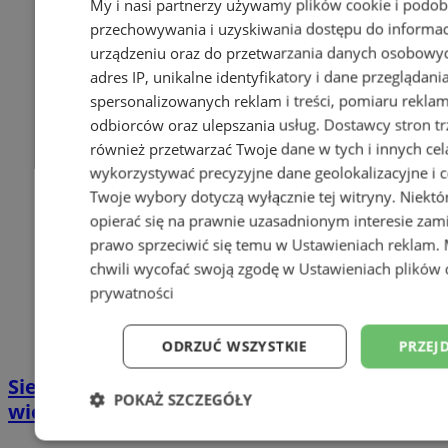
My i nasi partnerzy używamy plików cookie i podob
przechowywania i uzyskiwania dostępu do informac
urządzeniu oraz do przetwarzania danych osobowych
adres IP, unikalne identyfikatory i dane przeglądani
spersonalizowanych reklam i treści, pomiaru reklam i
odbiorców oraz ulepszania usług.
Dostawcy stron tr
również przetwarzać Twoje dane w tych i innych cel
wykorzystywać precyzyjne dane geolokalizacyjne i c
Twoje wybory dotyczą wyłącznie tej witryny. Niekt
opierać się na prawnie uzasadnionym interesie zami
prawo sprzeciwić się temu w
Ustawieniach reklam
.
chwili wycofać swoją zgodę w
Ustawieniach plików 
prywatności
ODRZUĆ WSZYSTKIE
PRZEJ
Siemianowice na szczycie: mistrz i
POKAŻ SZCZEGÓŁY
wicemistrz świata w trójboju siłowym!
Niezbędne
Wydajność
Targetowani