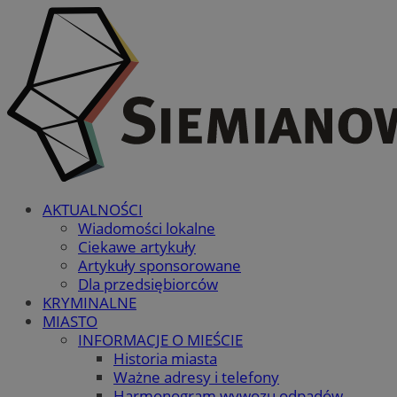
AKTUALNOŚCI
Wiadomości lokalne
Ciekawe artykuły
Artykuły sponsorowane
Dla przedsiębiorców
KRYMINALNE
MIASTO
INFORMACJE O MIEŚCIE
Historia miasta
Ważne adresy i telefony
Harmonogram wywozu odpadów