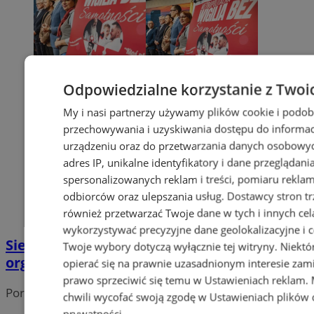
Odpowiedzialne korzystanie z Twoi
My i nasi partnerzy używamy plików cookie i podob
przechowywania i uzyskiwania dostępu do informac
urządzeniu oraz do przetwarzania danych osobowych
adres IP, unikalne identyfikatory i dane przeglądani
spersonalizowanych reklam i treści, pomiaru reklam i
odbiorców oraz ulepszania usług.
Dostawcy stron tr
również przetwarzać Twoje dane w tych i innych cel
wykorzystywać precyzyjne dane geolokalizacyjne i c
Siemianowice Śląskie włączają się w
Twoje wybory dotyczą wyłącznie tej witryny. Niekt
organizację Metropolitalnej Wigilii
opierać się na prawnie uzasadnionym interesie zami
prawo sprzeciwić się temu w
Ustawieniach reklam
.
Portal należy do sieci
chwili wycofać swoją zgodę w
Ustawieniach plików 
prywatności