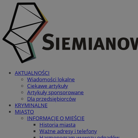
AKTUALNOŚCI
Wiadomości lokalne
Ciekawe artykuły
Artykuły sponsorowane
Dla przedsiębiorców
KRYMINALNE
MIASTO
INFORMACJE O MIEŚCIE
Historia miasta
Ważne adresy i telefony
Harmonogram wywozu odpadów