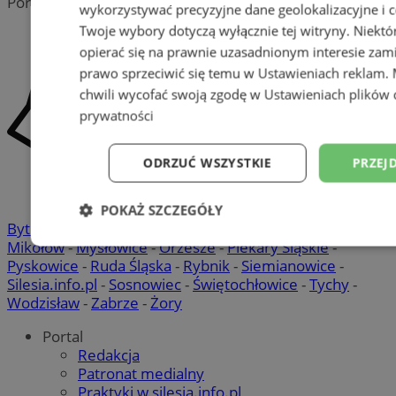
Portal należy do sieci
wykorzystywać precyzyjne dane geolokalizacyjne i c
Twoje wybory dotyczą wyłącznie tej witryny. Niekt
opierać się na prawnie uzasadnionym interesie zami
prawo sprzeciwić się temu w
Ustawieniach reklam
.
chwili wycofać swoją zgodę w
Ustawieniach plików 
prywatności
ODRZUĆ WSZYSTKIE
PRZEJ
POKAŻ SZCZEGÓŁY
Bytom
-
Chorzów
-
Gliwice
-
Katowice
-
Łaziska Górne
-
Mikołów
-
Mysłowice
-
Orzesze
-
Piekary Śląskie
-
Niezbędne
Wydajność
Targetowani
Pyskowice
-
Ruda Śląska
-
Rybnik
-
Siemianowice
-
Silesia.info.pl
-
Sosnowiec
-
Świętochłowice
-
Tychy
-
Wodzisław
-
Zabrze
-
Żory
Niesklasyfikowane
Portal
Redakcja
Patronat medialny
Praktyki w silesia.info.pl