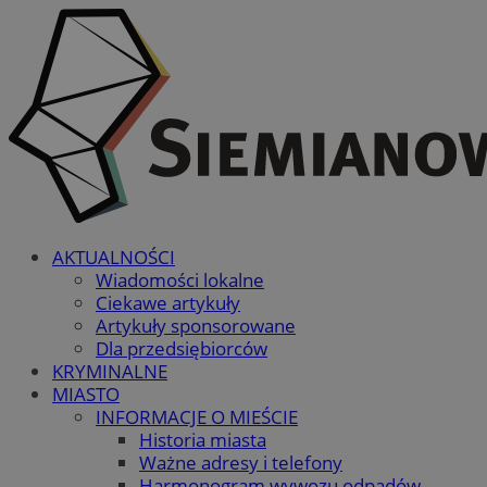
AKTUALNOŚCI
Wiadomości lokalne
Ciekawe artykuły
Artykuły sponsorowane
Dla przedsiębiorców
KRYMINALNE
MIASTO
INFORMACJE O MIEŚCIE
Historia miasta
Ważne adresy i telefony
Harmonogram wywozu odpadów