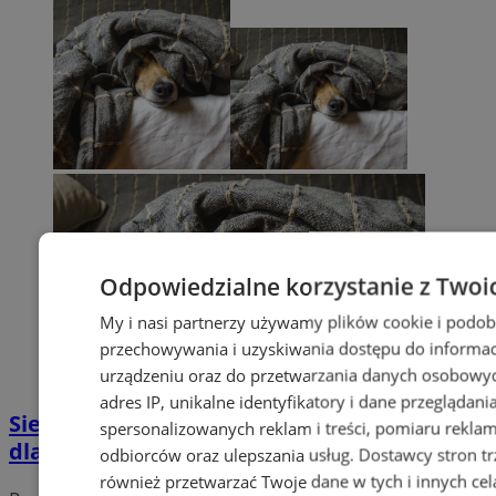
Odpowiedzialne korzystanie z Twoi
My i nasi partnerzy używamy plików cookie i podob
przechowywania i uzyskiwania dostępu do informac
urządzeniu oraz do przetwarzania danych osobowych
adres IP, unikalne identyfikatory i dane przeglądani
Siemianowice Śląskie organizują zbiórkę
spersonalizowanych reklam i treści, pomiaru reklam i
dla zwierząt – pomóż w święta
odbiorców oraz ulepszania usług.
Dostawcy stron tr
również przetwarzać Twoje dane w tych i innych cel