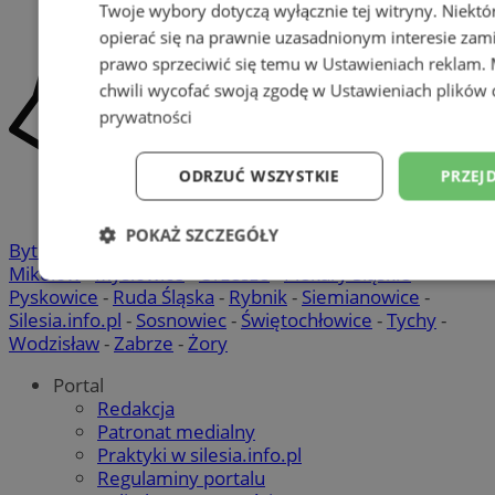
Twoje wybory dotyczą wyłącznie tej witryny. Niekt
opierać się na prawnie uzasadnionym interesie zami
prawo sprzeciwić się temu w
Ustawieniach reklam
.
chwili wycofać swoją zgodę w
Ustawieniach plików 
prywatności
ODRZUĆ WSZYSTKIE
PRZEJ
POKAŻ SZCZEGÓŁY
Bytom
-
Chorzów
-
Gliwice
-
Katowice
-
Łaziska Górne
-
Mikołów
-
Mysłowice
-
Orzesze
-
Piekary Śląskie
-
Niezbędne
Wydajność
Targetowani
Pyskowice
-
Ruda Śląska
-
Rybnik
-
Siemianowice
-
Silesia.info.pl
-
Sosnowiec
-
Świętochłowice
-
Tychy
-
Wodzisław
-
Zabrze
-
Żory
Niesklasyfikowane
Portal
Redakcja
Patronat medialny
Praktyki w silesia.info.pl
Regulaminy portalu