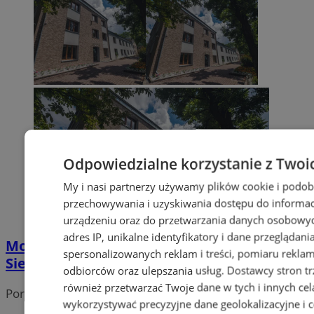
Odpowiedzialne korzystanie z Twoi
My i nasi partnerzy używamy plików cookie i podob
przechowywania i uzyskiwania dostępu do informac
urządzeniu oraz do przetwarzania danych osobowych
adres IP, unikalne identyfikatory i dane przeglądani
Mobilny Punkt Informacyjny w
spersonalizowanych reklam i treści, pomiaru reklam i
Siemianowicach Śląskich
odbiorców oraz ulepszania usług.
Dostawcy stron tr
również przetwarzać Twoje dane w tych i innych cel
Portal należy do sieci
wykorzystywać precyzyjne dane geolokalizacyjne i c