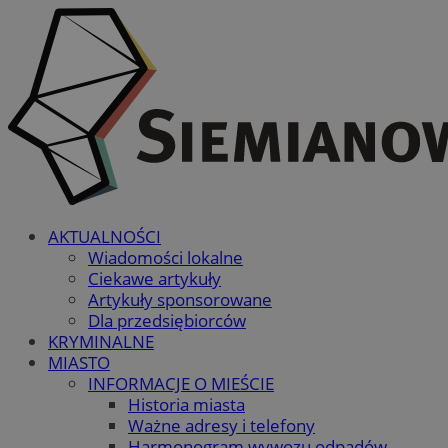
AKTUALNOŚCI
Wiadomości lokalne
Ciekawe artykuły
Artykuły sponsorowane
Dla przedsiębiorców
KRYMINALNE
MIASTO
INFORMACJE O MIEŚCIE
Historia miasta
Ważne adresy i telefony
Harmonogram wywozu odpadów