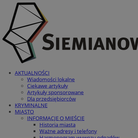
AKTUALNOŚCI
Wiadomości lokalne
Ciekawe artykuły
Artykuły sponsorowane
Dla przedsiębiorców
KRYMINALNE
MIASTO
INFORMACJE O MIEŚCIE
Historia miasta
Ważne adresy i telefony
Harmonogram wywozu odpadów