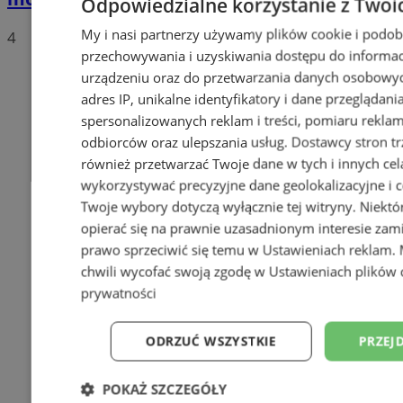
Odpowiedzialne korzystanie z Twoi
My i nasi partnerzy używamy plików cookie i podob
4
przechowywania i uzyskiwania dostępu do informac
urządzeniu oraz do przetwarzania danych osobowych
adres IP, unikalne identyfikatory i dane przeglądani
spersonalizowanych reklam i treści, pomiaru reklam i
odbiorców oraz ulepszania usług.
Dostawcy stron tr
również przetwarzać Twoje dane w tych i innych cel
wykorzystywać precyzyjne dane geolokalizacyjne i c
Twoje wybory dotyczą wyłącznie tej witryny. Niekt
opierać się na prawnie uzasadnionym interesie zami
prawo sprzeciwić się temu w
Ustawieniach reklam
.
chwili wycofać swoją zgodę w
Ustawieniach plików 
prywatności
ODRZUĆ WSZYSTKIE
PRZEJ
POKAŻ SZCZEGÓŁY