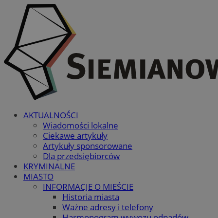
AKTUALNOŚCI
Wiadomości lokalne
Ciekawe artykuły
Artykuły sponsorowane
Dla przedsiębiorców
KRYMINALNE
MIASTO
INFORMACJE O MIEŚCIE
Historia miasta
Ważne adresy i telefony
Harmonogram wywozu odpadów