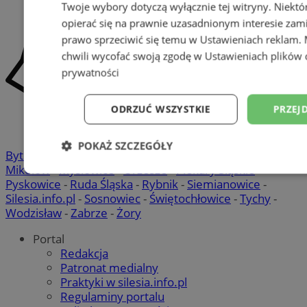
Twoje wybory dotyczą wyłącznie tej witryny. Niekt
opierać się na prawnie uzasadnionym interesie zami
prawo sprzeciwić się temu w
Ustawieniach reklam
.
chwili wycofać swoją zgodę w
Ustawieniach plików 
prywatności
ODRZUĆ WSZYSTKIE
PRZEJ
POKAŻ SZCZEGÓŁY
Bytom
-
Chorzów
-
Gliwice
-
Katowice
-
Łaziska Górne
-
Mikołów
-
Mysłowice
-
Orzesze
-
Piekary Śląskie
-
Niezbędne
Wydajność
Targetowani
Pyskowice
-
Ruda Śląska
-
Rybnik
-
Siemianowice
-
Silesia.info.pl
-
Sosnowiec
-
Świętochłowice
-
Tychy
-
Wodzisław
-
Zabrze
-
Żory
Niesklasyfikowane
Portal
Redakcja
Patronat medialny
Praktyki w silesia.info.pl
Regulaminy portalu