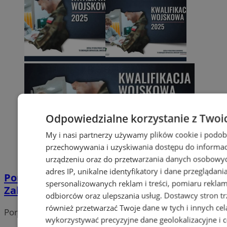
Odpowiedzialne korzystanie z Twoi
My i nasi partnerzy używamy plików cookie i podob
przechowywania i uzyskiwania dostępu do informac
urządzeniu oraz do przetwarzania danych osobowych
adres IP, unikalne identyfikatory i dane przeglądani
Ponad 24 tysiące osób przed komisją.
spersonalizowanych reklam i treści, pomiaru reklam i
Zakończyła się kwalifikacja wojskowa
odbiorców oraz ulepszania usług.
Dostawcy stron tr
również przetwarzać Twoje dane w tych i innych cel
Portal należy do sieci
wykorzystywać precyzyjne dane geolokalizacyjne i c