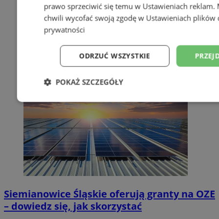
prawo sprzeciwić się temu w
Ustawieniach reklam
.
chwili wycofać swoją zgodę w
Ustawieniach plików 
prywatności
ODRZUĆ WSZYSTKIE
PRZEJ
POKAŻ SZCZEGÓŁY
Niezbędne
Wydajność
Targetowani
Niesklasyfikowane
Siemianowice Śląskie oferują granty na OZE
– dowiedz się, jak skorzystać
Niezbędne
Wydajność
Targetowanie
Funkcjonalno