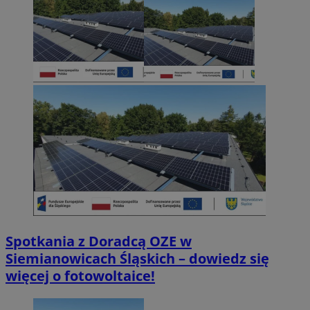
Spotkania z Doradcą OZE w
Siemianowicach Śląskich – dowiedz się
więcej o fotowoltaice!