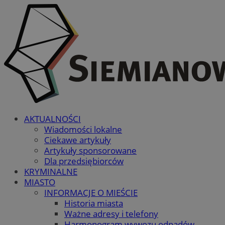
AKTUALNOŚCI
Wiadomości lokalne
Ciekawe artykuły
Artykuły sponsorowane
Dla przedsiębiorców
KRYMINALNE
MIASTO
INFORMACJE O MIEŚCIE
Historia miasta
Ważne adresy i telefony
Harmonogram wywozu odpadów