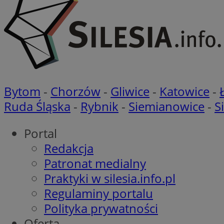
VISITOR_PRIVACY_
Bytom
-
Chorzów
-
Gliwice
-
Katowice
-
li_gc
Ruda Śląska
-
Rybnik
-
Siemianowice
-
S
Portal
Redakcja
Nazwa
Pro
Nazwa
Nazwa
Patronat medialny
Do
Nazwa
ustat_9rag8csgXg1
Praktyki w silesia.info.pl
sa-user-id-v3
google_push
.bi
mlcwc
uid
Regulaminy portalu
ustat_a6dz2pz0kl
Polityka prywatności
__Secure-YNID
Oferta
VP