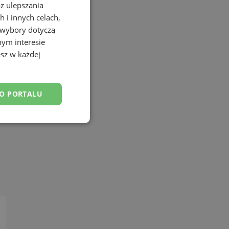
az ulepszania
 i innych celach,
 wybory dotyczą
nym interesie
sz w każdej
DO PORTALU
esklasyfikowane
ane
owanie użytkownika i
j.