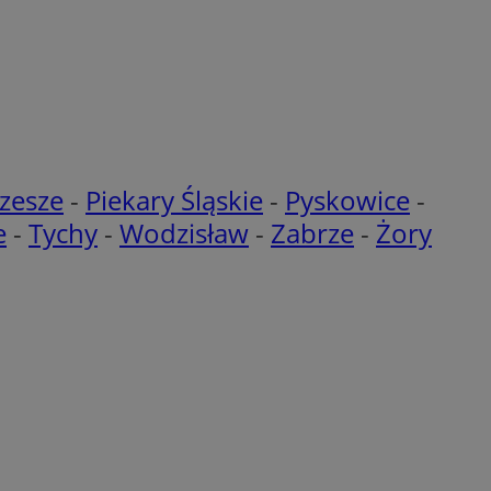
 na pliki cookie.
ookie Cookie-
nformacje o zgodzie
ncjach dotyczących
ia z witryny.
olityki prywatności
ich przestrzeganie
temu użytkownik nie
woich preferencji,
 z regulacjami
zesze
-
Piekary Śląskie
-
Pyskowice
-
y gościa na
e
-
Tychy
-
Wodzisław
-
Zabrze
-
Żory
nych celów
 i przechowywania
 informacji na
iadomień push do
troną internetową.
znie przypisany,
śledzenia i analizy
kator użytkownika
ownika i
ronie internetowej.
om trzecim w celu
zenia i raportowania