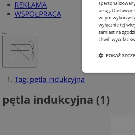
REKLAMA
spersonalizowanyc
usług.
Dostawcy s
WSPÓŁPRACA
w tym wykorzysty
wyłącznie tej wi
zamiast na zgodz
chwili wycofać s
POKAŻ SZCZ
Niezbędne
Tag: pętla indukcyjna
pętla indukcyjna (1)
Ni
Niezbędne pliki cook
zarządzanie kontem. 