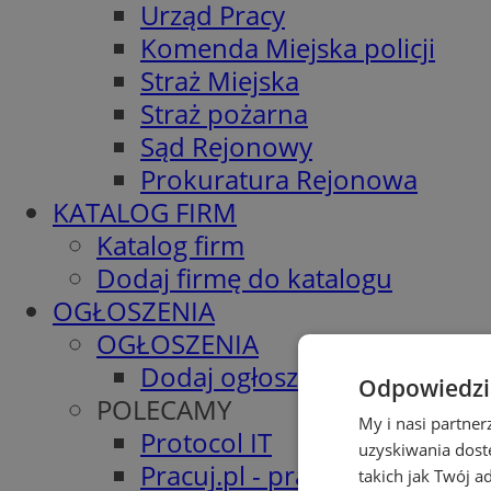
Urząd Pracy
Komenda Miejska policji
Straż Miejska
Straż pożarna
Sąd Rejonowy
Prokuratura Rejonowa
KATALOG FIRM
Katalog firm
Dodaj firmę do katalogu
OGŁOSZENIA
OGŁOSZENIA
Dodaj ogłoszenie
Odpowiedzia
POLECAMY
My i nasi partne
Protocol IT
uzyskiwania dost
Pracuj.pl - praca w Siemiano
takich jak Twój a