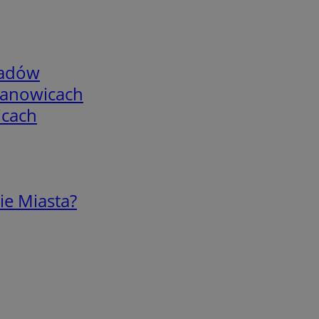
adów
mianowicach
icach
ie Miasta?