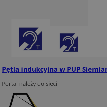
Nazwa
SessID
QeSessID
MvSessID
INGRESSCOOKIE
euds
Pętla indukcyjna w PUP Siemia
__cf_bm
Portal należy do sieci
suid
CookieScriptConse