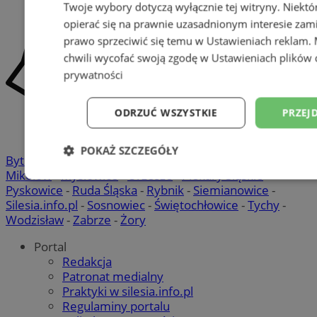
Twoje wybory dotyczą wyłącznie tej witryny. Niekt
opierać się na prawnie uzasadnionym interesie zami
prawo sprzeciwić się temu w
Ustawieniach reklam
.
chwili wycofać swoją zgodę w
Ustawieniach plików 
prywatności
ODRZUĆ WSZYSTKIE
PRZEJ
POKAŻ SZCZEGÓŁY
Bytom
-
Chorzów
-
Gliwice
-
Katowice
-
Łaziska Górne
-
Mikołów
-
Mysłowice
-
Orzesze
-
Piekary Śląskie
-
Niezbędne
Wydajność
Targetowani
Pyskowice
-
Ruda Śląska
-
Rybnik
-
Siemianowice
-
Silesia.info.pl
-
Sosnowiec
-
Świętochłowice
-
Tychy
-
Wodzisław
-
Zabrze
-
Żory
Niesklasyfikowane
Portal
Redakcja
Patronat medialny
Praktyki w silesia.info.pl
Regulaminy portalu