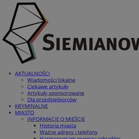
AKTUALNOŚCI
Wiadomości lokalne
Ciekawe artykuły
Artykuły sponsorowane
Dla przedsiębiorców
KRYMINALNE
MIASTO
INFORMACJE O MIEŚCIE
Historia miasta
Ważne adresy i telefony
Harmonogram wywozu odpadów