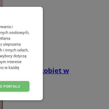
ywania i
danych osobowych,
etlania
az ulepszania
 i innych celach,
 wybory dotyczą
nym interesie
sz w każdej
aficzne dla kobiet w
DO PORTALU
esklasyfikowane