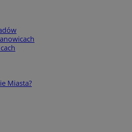
adów
mianowicach
icach
ie Miasta?