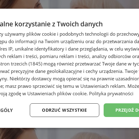
lne korzystanie z Twoich danych
rzy używamy plików cookie i podobnych technologii do przechow
ępu do informacji na Twoim urządzeniu oraz do przetwarzania 
dres IP, unikalne identyfikatory i dane przeglądania, w celu wyświ
h reklam i treści, pomiaru reklam i treści, analizy odbiorców or
tron trzecich (1845)
mogą również przetwarzać Twoje dane w tych
wać precyzyjne dane geolokalizacyjne i cechy urządzenia. Twoje
tryny. Niektórzy dostawcy mogą opierać się na prawnie uzasadnio
ie; masz prawo sprzeciwić się temu w
Ustawieniach reklam
. Może
si – bezpłatne badania mammogr
woją zgodę w
Ustawieniach plików cookie
.
Polityka prywatności
EGÓŁY
ODRZUĆ WSZYSTKIE
PRZEJDŹ 
Wydajność
Targetowanie
Funkcjonalność
Ni