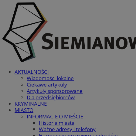
AKTUALNOŚCI
Wiadomości lokalne
Ciekawe artykuły
Artykuły sponsorowane
Dla przedsiębiorców
KRYMINALNE
MIASTO
INFORMACJE O MIEŚCIE
Historia miasta
Ważne adresy i telefony
Harmonogram wywozu odpadów