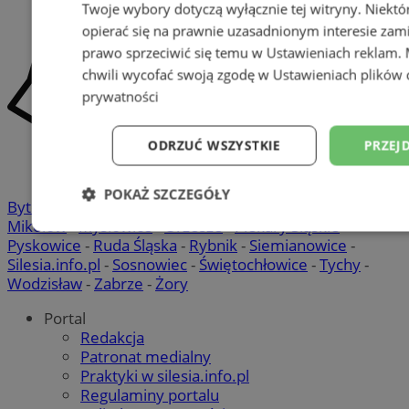
Twoje wybory dotyczą wyłącznie tej witryny. Niekt
opierać się na prawnie uzasadnionym interesie zami
prawo sprzeciwić się temu w
Ustawieniach reklam
.
chwili wycofać swoją zgodę w
Ustawieniach plików 
prywatności
ODRZUĆ WSZYSTKIE
PRZEJ
POKAŻ SZCZEGÓŁY
Bytom
-
Chorzów
-
Gliwice
-
Katowice
-
Łaziska Górne
-
Mikołów
-
Mysłowice
-
Orzesze
-
Piekary Śląskie
-
Niezbędne
Wydajność
Targetowani
Pyskowice
-
Ruda Śląska
-
Rybnik
-
Siemianowice
-
Silesia.info.pl
-
Sosnowiec
-
Świętochłowice
-
Tychy
-
Wodzisław
-
Zabrze
-
Żory
Niesklasyfikowane
Portal
Redakcja
Patronat medialny
Praktyki w silesia.info.pl
Regulaminy portalu