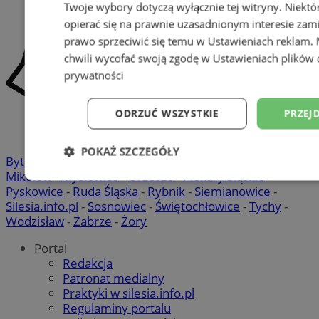
Twoje wybory dotyczą wyłącznie tej witryny. Niekt
opierać się na prawnie uzasadnionym interesie zami
prawo sprzeciwić się temu w
Ustawieniach reklam
.
chwili wycofać swoją zgodę w
Ustawieniach plików 
prywatności
ODRZUĆ WSZYSTKIE
PRZEJ
POKAŻ SZCZEGÓŁY
Bytom
-
Chorzów
-
Gliwice
-
Katowice
-
Łaziska Górne
-
Mikołów
-
Mysłowice
-
Orzesze
-
Piekary Śląskie
-
Niezbędne
Wydajność
Targetowani
Pyskowice
-
Ruda Śląska
-
Rybnik
-
Siemianowice
-
Silesia.info.pl
-
Sosnowiec
-
Świętochłowice
-
Tychy
-
Wodzisław
-
Zabrze
-
Żory
Niesklasyfikowane
Portal
Redakcja
Patronat medialny
Praktyki w silesia.info.pl
Regulaminy portalu