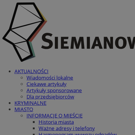
AKTUALNOŚCI
Wiadomości lokalne
Ciekawe artykuły
Artykuły sponsorowane
Dla przedsiębiorców
KRYMINALNE
MIASTO
INFORMACJE O MIEŚCIE
Historia miasta
Ważne adresy i telefony
Harmonogram wywozu odpadów