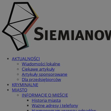
AKTUALNOŚCI
Wiadomości lokalne
Ciekawe artykuły
Artykuły sponsorowane
Dla przedsiębiorców
KRYMINALNE
MIASTO
INFORMACJE O MIEŚCIE
Historia miasta
Ważne adresy i telefony
Harmonogram wywozu odpadów