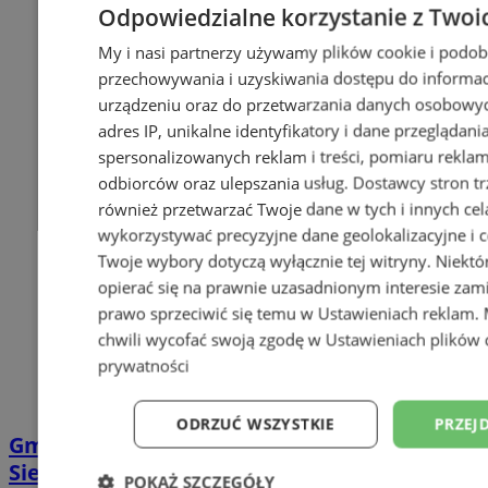
Odpowiedzialne korzystanie z Twoi
My i nasi partnerzy używamy plików cookie i podob
przechowywania i uzyskiwania dostępu do informac
urządzeniu oraz do przetwarzania danych osobowych
adres IP, unikalne identyfikatory i dane przeglądani
spersonalizowanych reklam i treści, pomiaru reklam i
odbiorców oraz ulepszania usług.
Dostawcy stron tr
również przetwarzać Twoje dane w tych i innych cel
wykorzystywać precyzyjne dane geolokalizacyjne i c
Twoje wybory dotyczą wyłącznie tej witryny. Niekt
opierać się na prawnie uzasadnionym interesie zami
prawo sprzeciwić się temu w
Ustawieniach reklam
.
chwili wycofać swoją zgodę w
Ustawieniach plików 
prywatności
ODRZUĆ WSZYSTKIE
PRZEJ
Gminny Program Rewitalizacji Miasta
Siemianowice Śląskie wciąż trwa!
POKAŻ SZCZEGÓŁY