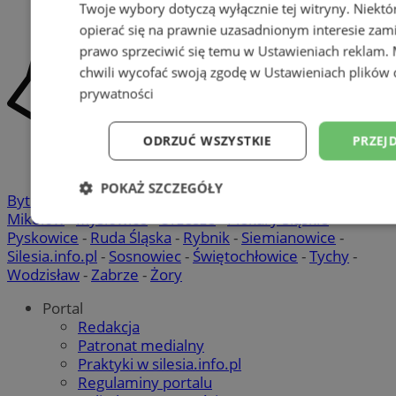
Twoje wybory dotyczą wyłącznie tej witryny. Niekt
opierać się na prawnie uzasadnionym interesie zami
prawo sprzeciwić się temu w
Ustawieniach reklam
.
chwili wycofać swoją zgodę w
Ustawieniach plików 
prywatności
ODRZUĆ WSZYSTKIE
PRZEJ
POKAŻ SZCZEGÓŁY
Bytom
-
Chorzów
-
Gliwice
-
Katowice
-
Łaziska Górne
-
Mikołów
-
Mysłowice
-
Orzesze
-
Piekary Śląskie
-
Niezbędne
Wydajność
Targetowani
Pyskowice
-
Ruda Śląska
-
Rybnik
-
Siemianowice
-
Silesia.info.pl
-
Sosnowiec
-
Świętochłowice
-
Tychy
-
Wodzisław
-
Zabrze
-
Żory
Niesklasyfikowane
Portal
Redakcja
Patronat medialny
Praktyki w silesia.info.pl
Regulaminy portalu