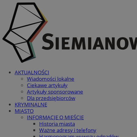
AKTUALNOŚCI
Wiadomości lokalne
Ciekawe artykuły
Artykuły sponsorowane
Dla przedsiębiorców
KRYMINALNE
MIASTO
INFORMACJE O MIEŚCIE
Historia miasta
Ważne adresy i telefony
Harmonogram wywozu odpadów