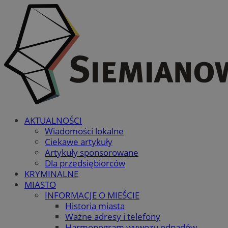
AKTUALNOŚCI
Wiadomości lokalne
Ciekawe artykuły
Artykuły sponsorowane
Dla przedsiębiorców
KRYMINALNE
MIASTO
INFORMACJE O MIEŚCIE
Historia miasta
Ważne adresy i telefony
Harmonogram wywozu odpadów