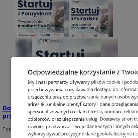
Odpowiedzialne korzystanie z Twoi
My i nasi partnerzy używamy plików cookie i podob
przechowywania i uzyskiwania dostępu do informac
urządzeniu oraz do przetwarzania danych osobowych
adres IP, unikalne identyfikatory i dane przeglądani
Do 40 000 zł na rozwój pomysłu – aplikuj do
spersonalizowanych reklam i treści, pomiaru reklam i
programu InnoStart Hub Polska!
odbiorców oraz ulepszania usług.
Dostawcy stron tr
również przetwarzać Twoje dane w tych i innych cel
Portal należy do sieci
wykorzystywać precyzyjne dane geolokalizacyjne i c