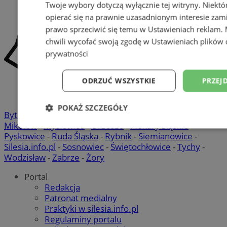
Twoje wybory dotyczą wyłącznie tej witryny. Niekt
opierać się na prawnie uzasadnionym interesie zami
prawo sprzeciwić się temu w
Ustawieniach reklam
.
chwili wycofać swoją zgodę w
Ustawieniach plików 
prywatności
ODRZUĆ WSZYSTKIE
PRZEJ
POKAŻ SZCZEGÓŁY
Bytom
-
Chorzów
-
Gliwice
-
Katowice
-
Łaziska Górne
-
Mikołów
-
Mysłowice
-
Orzesze
-
Piekary Śląskie
-
Niezbędne
Wydajność
Targetowani
Pyskowice
-
Ruda Śląska
-
Rybnik
-
Siemianowice
-
Silesia.info.pl
-
Sosnowiec
-
Świętochłowice
-
Tychy
-
Wodzisław
-
Zabrze
-
Żory
Niesklasyfikowane
Portal
Redakcja
Patronat medialny
Praktyki w silesia.info.pl
Regulaminy portalu