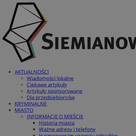
AKTUALNOŚCI
Wiadomości lokalne
Ciekawe artykuły
Artykuły sponsorowane
Dla przedsiębiorców
KRYMINALNE
MIASTO
INFORMACJE O MIEŚCIE
Historia miasta
Ważne adresy i telefony
Harmonogram wywozu odpadów