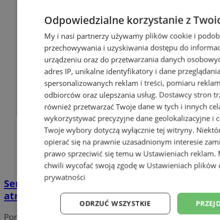
Odpowiedzialne korzystanie z Twoi
My i nasi partnerzy używamy plików cookie i podob
przechowywania i uzyskiwania dostępu do informac
urządzeniu oraz do przetwarzania danych osobowych
adres IP, unikalne identyfikatory i dane przeglądani
spersonalizowanych reklam i treści, pomiaru reklam i
odbiorców oraz ulepszania usług.
Dostawcy stron tr
również przetwarzać Twoje dane w tych i innych cel
wykorzystywać precyzyjne dane geolokalizacyjne i c
Twoje wybory dotyczą wyłącznie tej witryny. Niekt
opierać się na prawnie uzasadnionym interesie zami
prawo sprzeciwić się temu w
Ustawieniach reklam
.
chwili wycofać swoją zgodę w
Ustawieniach plików 
prywatności
Seniorzy w Siemianowicach – Dni Miasta z
atrakcjami dla dojrzałych mieszkańców
ODRZUĆ WSZYSTKIE
PRZEJ
Portal należy do sieci