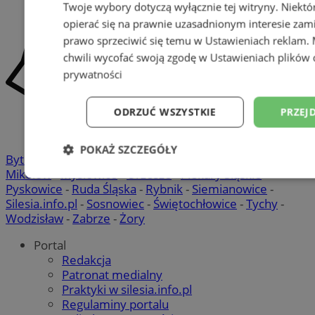
Twoje wybory dotyczą wyłącznie tej witryny. Niekt
opierać się na prawnie uzasadnionym interesie zami
prawo sprzeciwić się temu w
Ustawieniach reklam
.
chwili wycofać swoją zgodę w
Ustawieniach plików 
prywatności
ODRZUĆ WSZYSTKIE
PRZEJ
POKAŻ SZCZEGÓŁY
Bytom
-
Chorzów
-
Gliwice
-
Katowice
-
Łaziska Górne
-
Mikołów
-
Mysłowice
-
Orzesze
-
Piekary Śląskie
-
Niezbędne
Wydajność
Targetowani
Pyskowice
-
Ruda Śląska
-
Rybnik
-
Siemianowice
-
Silesia.info.pl
-
Sosnowiec
-
Świętochłowice
-
Tychy
-
Wodzisław
-
Zabrze
-
Żory
Niesklasyfikowane
Portal
Redakcja
Patronat medialny
Praktyki w silesia.info.pl
Regulaminy portalu