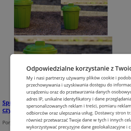
Odpowiedzialne korzystanie z Twoi
My i nasi partnerzy używamy plików cookie i podob
przechowywania i uzyskiwania dostępu do informac
urządzeniu oraz do przetwarzania danych osobowych
adres IP, unikalne identyfikatory i dane przeglądani
Sprzątanie świata z MOSIRem. Zadbaj o
spersonalizowanych reklam i treści, pomiaru reklam i
czystość Siemianowic Śląskich!
odbiorców oraz ulepszania usług.
Dostawcy stron tr
również przetwarzać Twoje dane w tych i innych cel
Portal należy do sieci
wykorzystywać precyzyjne dane geolokalizacyjne i c