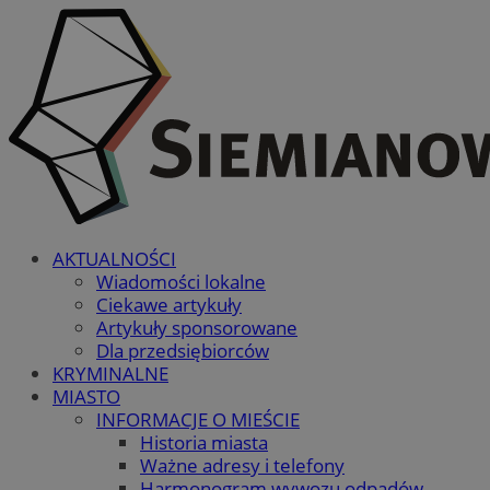
AKTUALNOŚCI
Wiadomości lokalne
Ciekawe artykuły
Artykuły sponsorowane
Dla przedsiębiorców
KRYMINALNE
MIASTO
INFORMACJE O MIEŚCIE
Historia miasta
Ważne adresy i telefony
Harmonogram wywozu odpadów