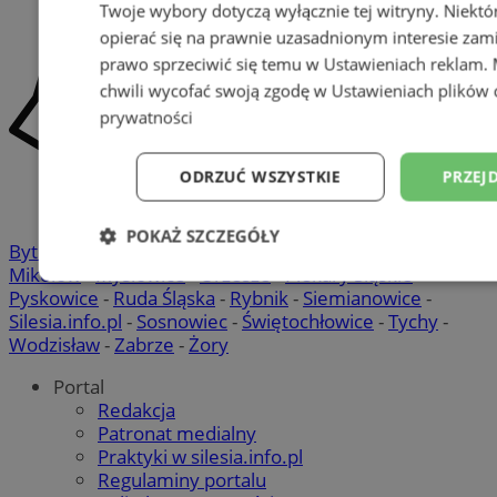
Twoje wybory dotyczą wyłącznie tej witryny. Niekt
opierać się na prawnie uzasadnionym interesie zami
prawo sprzeciwić się temu w
Ustawieniach reklam
.
chwili wycofać swoją zgodę w
Ustawieniach plików 
prywatności
ODRZUĆ WSZYSTKIE
PRZEJ
POKAŻ SZCZEGÓŁY
Bytom
-
Chorzów
-
Gliwice
-
Katowice
-
Łaziska Górne
-
Mikołów
-
Mysłowice
-
Orzesze
-
Piekary Śląskie
-
Niezbędne
Wydajność
Targetowani
Pyskowice
-
Ruda Śląska
-
Rybnik
-
Siemianowice
-
Silesia.info.pl
-
Sosnowiec
-
Świętochłowice
-
Tychy
-
Wodzisław
-
Zabrze
-
Żory
Niesklasyfikowane
Portal
Redakcja
Patronat medialny
Praktyki w silesia.info.pl
Regulaminy portalu