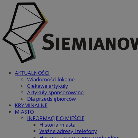
AKTUALNOŚCI
Wiadomości lokalne
Ciekawe artykuły
Artykuły sponsorowane
Dla przedsiębiorców
KRYMINALNE
MIASTO
INFORMACJE O MIEŚCIE
Historia miasta
Ważne adresy i telefony
Harmonogram wywozu odpadów