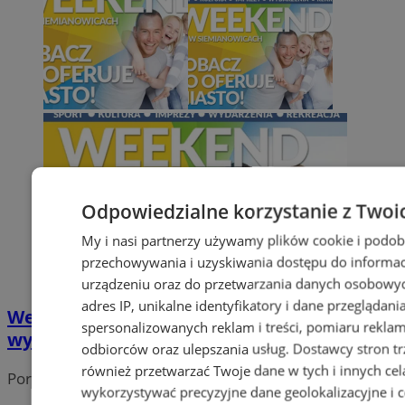
Odpowiedzialne korzystanie z Twoi
My i nasi partnerzy używamy plików cookie i podob
przechowywania i uzyskiwania dostępu do informac
urządzeniu oraz do przetwarzania danych osobowych
adres IP, unikalne identyfikatory i dane przeglądani
Weekend pełen atrakcji. Sprawdź
spersonalizowanych reklam i treści, pomiaru reklam i
wydarzenia od 16 do 18 stycznia
odbiorców oraz ulepszania usług.
Dostawcy stron tr
również przetwarzać Twoje dane w tych i innych cel
Portal należy do sieci
wykorzystywać precyzyjne dane geolokalizacyjne i c