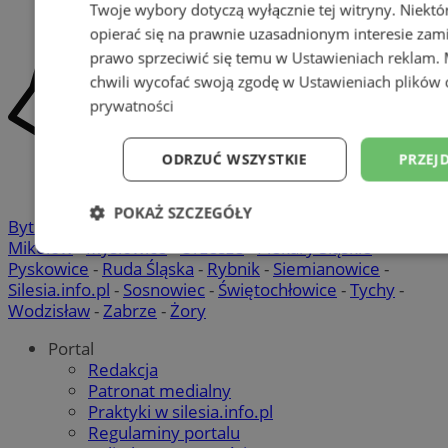
Twoje wybory dotyczą wyłącznie tej witryny. Niekt
opierać się na prawnie uzasadnionym interesie zami
prawo sprzeciwić się temu w
Ustawieniach reklam
.
chwili wycofać swoją zgodę w
Ustawieniach plików 
prywatności
ODRZUĆ WSZYSTKIE
PRZEJ
POKAŻ SZCZEGÓŁY
Bytom
-
Chorzów
-
Gliwice
-
Katowice
-
Łaziska Górne
-
Mikołów
-
Mysłowice
-
Orzesze
-
Piekary Śląskie
-
Niezbędne
Wydajność
Targetowani
Pyskowice
-
Ruda Śląska
-
Rybnik
-
Siemianowice
-
Silesia.info.pl
-
Sosnowiec
-
Świętochłowice
-
Tychy
-
Wodzisław
-
Zabrze
-
Żory
Niesklasyfikowane
Portal
Redakcja
Patronat medialny
Praktyki w silesia.info.pl
Regulaminy portalu