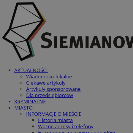
AKTUALNOŚCI
Wiadomości lokalne
Ciekawe artykuły
Artykuły sponsorowane
Dla przedsiębiorców
KRYMINALNE
MIASTO
INFORMACJE O MIEŚCIE
Historia miasta
Ważne adresy i telefony
Harmonogram wywozu odpadów