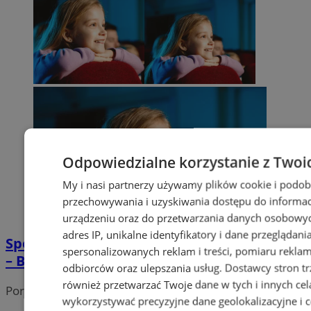
Odpowiedzialne korzystanie z Twoi
My i nasi partnerzy używamy plików cookie i podob
przechowywania i uzyskiwania dostępu do informac
urządzeniu oraz do przetwarzania danych osobowych
adres IP, unikalne identyfikatory i dane przeglądani
Spektakl dla dzieci "Ani me, ani be..." w SCK
spersonalizowanych reklam i treści, pomiaru reklam i
– Bytków już 16 kwietnia!
odbiorców oraz ulepszania usług.
Dostawcy stron tr
również przetwarzać Twoje dane w tych i innych cel
Portal należy do sieci
wykorzystywać precyzyjne dane geolokalizacyjne i c