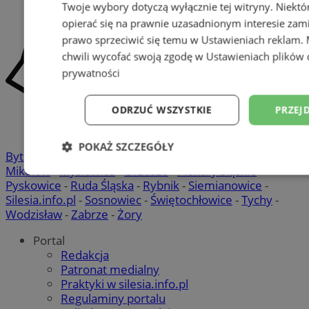
Twoje wybory dotyczą wyłącznie tej witryny. Niekt
opierać się na prawnie uzasadnionym interesie zami
prawo sprzeciwić się temu w
Ustawieniach reklam
.
chwili wycofać swoją zgodę w
Ustawieniach plików 
prywatności
ODRZUĆ WSZYSTKIE
PRZEJ
POKAŻ SZCZEGÓŁY
Bytom
-
Chorzów
-
Gliwice
-
Katowice
-
Łaziska Górne
-
Mikołów
-
Mysłowice
-
Orzesze
-
Piekary Śląskie
-
Niezbędne
Wydajność
Targetowani
Pyskowice
-
Ruda Śląska
-
Rybnik
-
Siemianowice
-
Silesia.info.pl
-
Sosnowiec
-
Świętochłowice
-
Tychy
-
Wodzisław
-
Zabrze
-
Żory
Niesklasyfikowane
Portal
Redakcja
Patronat medialny
Praktyki w silesia.info.pl
Regulaminy portalu