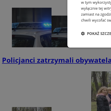
w tym wykorzysty
wyłącznie tej wi
zamiast na zgodz
chwili wycofać s
POKAŻ SZCZ
Niezbędne
Policjanci zatrzymali obywatel
Ni
Niezbędne pliki cook
zarządzanie kontem. 
Nazwa