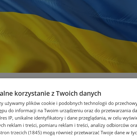
ywatelom Ukrainy. Czego dotyc
lne korzystanie z Twoich danych
rzy używamy plików cookie i podobnych technologii do przechow
ępu do informacji na Twoim urządzeniu oraz do przetwarzania 
dres IP, unikalne identyfikatory i dane przeglądania, w celu wyświ
h reklam i treści, pomiaru reklam i treści, analizy odbiorców or
tron trzecich (1845)
mogą również przetwarzać Twoje dane w tych