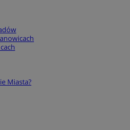
adów
mianowicach
icach
ie Miasta?