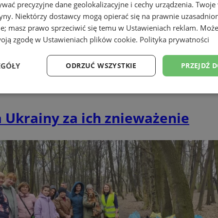
wać precyzyjne dane geolokalizacyjne i cechy urządzenia. Twoje
tryny. Niektórzy dostawcy mogą opierać się na prawnie uzasadnio
ie; masz prawo sprzeciwić się temu w
Ustawieniach reklam
. Może
woją zgodę w
Ustawieniach plików cookie
.
Polityka prywatności
EGÓŁY
ODRZUĆ WSZYSTKIE
PRZEJDŹ 
Wydajność
Targetowanie
Funkcjonalność
Ni
a Ukrainy za ich znieważenie
ezbędne
Wydajność
Targetowanie
Funkcjonalność
Niesklasyfikow
ie umożliwiają korzystanie z podstawowych funkcji strony internetowej, takich jak log
Bez niezbędnych plików cookie nie można prawidłowo korzystać ze strony internetowe
Okres
Provider
/
Domena
Opis
przechowywania