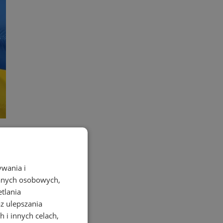
zą?
ywania i
danych osobowych,
etlania
az ulepszania
 i innych celach,