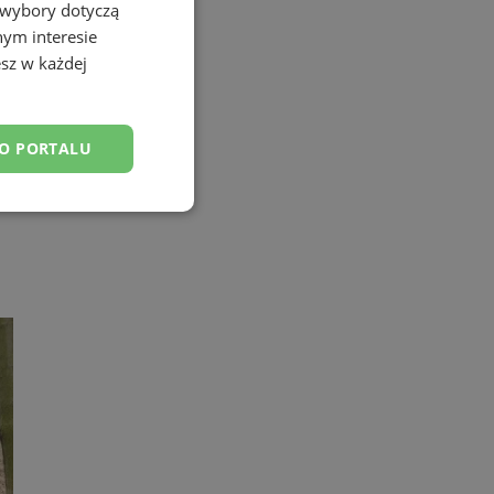
 wybory dotyczą
nym interesie
sz w każdej
DO PORTALU
esklasyfikowane
ane
owanie użytkownika i
j.