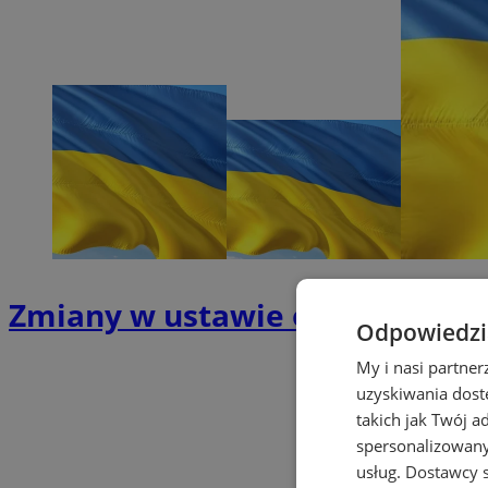
Zmiany w ustawie o pomocy ob
Odpowiedzia
My i nasi partne
uzyskiwania dost
takich jak Twój a
spersonalizowanyc
usług.
Dostawcy s